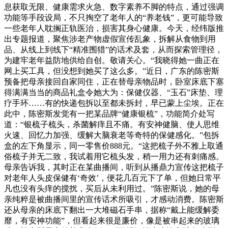
息获取无限、健康需求火急、数字素养不脚的特点，通过强调
功能等手段设局，不只掏空了老年人的“养老钱”，更可能导致
一些老年人耽搁正轨医治，损害其身心健康。今天，经纬版推
出专题报道，聚焦涉老产物虚假宣传乱象，拆解从食物到用
品、从线上到线下“精准围猎”的话术及套，从而探索管理径，
为建牢老年益防地供给自创。敬请关心。“我晓得她一曲正在
网上买工具，但没想到她买了这么多。”近日，广东的陈密斯
预备把母亲接回自家同住，正在替母亲物品时，卧室床底下塞
得满满当当的商品礼盒令她大为：保健仪器、“玉石”床垫、理
疗手环……有的快递包拆以至都未拆封，早已蒙上尘埃。正在
此中，陈密斯发觉有一把某品牌“健康银梳”，功能简介处写
道：“银梳子梳头，杀菌解痒且不痛。有安神健脑、使人思维
火速、回忆力加强、缓解大脑衰老等奇特的保健感化。”包拆
盒的左下角显示，同一零售价888元。“这把梳子外不雅上取通
俗梳子并无二致，我试着用它梳头发，稍一用力还有刺痛感。
母亲告诉我，其时正在某曲播间，听到从播鼎力宣传这把梳子
对老年人头皮保健有‘奇效’，便花几百元下了单，但她日常平
凡也没有头痒的搅扰，买后从未利用过。”陈密斯说，她的母
亲纯粹是被曲播间里的宣传话术所吸引，才感动消费。陈密斯
还从母亲的床底下翻出一大堆磁石手串，据称“戴上能缓解委
靡，有安神功能”，但看起来很是廉价，像是被串起来的玻璃