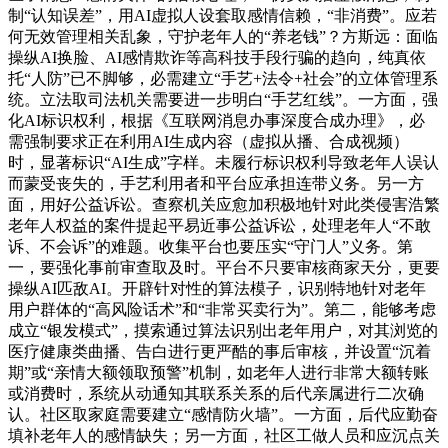
制“认知误差”，用AI虚拟人设套取感情信赖，“非消费”。应若
何无效管理相关乱象，守护老年人的“养老钱”？方斯远：面临
操纵AI换脸、AI感情欺诈等高科技手段行骗的趋向，纯真依
托“人防”已不脚够，必需建立“手艺+法令+社会”的立体管理系
统。立法取司法机关需要进一步明白“手艺红线”。一方面，强
化AI标识权利，根据《互联网消息办事深度合成办理》，必
需强制要求正在利用AI生成内容（虚拟从播、合成视频）
时，显著标识“AI生成”字样。未履行标识权利导致老年人误认
而蒙受丧失的，手艺利用者和平台应承担连带义务。另一方
面，用好公益诉讼。查察机关应愈加积极地针对此类侵害浩繁
老年人权益的案件提起平易近事公益诉讼，处理老年人“不敢
诉、不会诉”的难题。收集平台也要压实“守门人”义务。第
一，要强化事前审查取及时。平台不只要审核商家天分，更要
操纵AI匹敌AI。开辟针对性的算法模子，识别特地针对老年
用户群体的“高风险话术”和“非常买卖行为”。第二，能够考虑
成立“银发模式”，摸索通过算法识别出老年用户，对其浏览的
医疗健康类曲播、告白进行更严酷的事后审核，并设置“沉着
期”或“亲情大额领取预警”机制，如老年人进行非常大额转账
或消费时，系统从动通知其联系关系的后代亲属进行二次确
认。社区取家庭需要建立“感情防火墙”。一方面，后代应勤奋
填补老年人的感情缺失；另一方面，社区工做人员和应沉点关