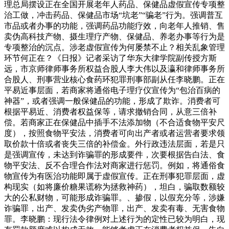
理总局摆设正在全国开展老年人药品、保健品虚假宣传专项整
治工做，冲击药品、保健品市场“坑老”“骗老”行为。强调普互
市品或者办事的功能，强调药品功能疗效，向老年人推销、售
卖伪高科技产物、摄生理疗产物、保健品、养老办事等行为是
专项整治的沉点。涉老虚假宣传为何屡禁不止？相关乱象管理
环节何正在？《日报》记者采访了华东大律学院副传授方斯
远，市京师律师事务所权益合股人李大伟以及瀛和律师事务所
合股人、刑事营业核心食药环犯罪刑事部副从任李晓鹏。正在
平易近事层面，若商家将通俗电子理疗仪宣传为“包治百病的
神器”，或者强调一般保健品的功能，形成了欺诈。消费者可
根据平易近、消费者权益保等，请求撤销合同，从意三倍补
偿。若商家正在保健品中插手不法添加物（不合适食物平安尺
度），按照食物平安法，消费者可向出产者或者运营者要求领
取价款十倍或者丧失三倍的补偿金。外行政违法层面，若是只
是强调宣传，未达到诈骗罪的形成要件，次要根据告白法、食
物平安法、反不合理合作法对商家进行惩罚。例如，将通俗食
物宣传为有医治功能即属于虚假宣传。正在刑事犯罪层面，虚
构现实（如将廉价糖果谎称为拯救神药），坦白，骗取数额较
大的公私财物，可能形成诈骗罪。、掺假，以假充分等，涉嫌
诈骗罪，出产、发卖伪劣产物罪，出产、发卖有毒、无害食物
罪。李晓鹏：现行法令律例对上述行为的定性已较为明白，现