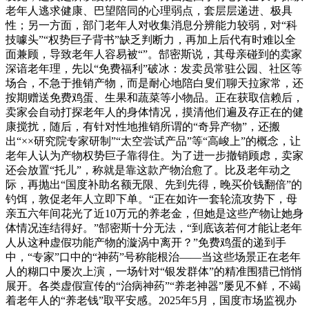
老年人逃求健康、巴望陪同的心理弱点，套层层递进、极具
性；另一方面，部门老年人对收集消息分辨能力较弱，对“科
技噱头”“权势巨子背书”缺乏判断力，再加上后代有时难以全
面兼顾，导致老年人容易被“”。郜密斯说，其母亲碰到的卖家
深谙老年理，先以“免费福利”破冰：发卖员常驻公园、社区等
场合，不急于推销产物，而是耐心地陪白叟们聊天拉家常，还
按期赠送免费鸡蛋、生果和蔬菜等小物品。正在获取信赖后，
卖家会自动打探老年人的身体情况，摸清他们遍及存正在的健
康搅扰，随后，有针对性地推销所谓的“奇异产物”，还搬
出“××研究院专家研制”“太空尝试产品”等“高峻上”的概念，让
老年人认为产物权势巨子靠得住。为了进一步撤销顾虑，卖家
还会放置“托儿”，称就是靠这款产物治愈了。比及老年动之
际，再抛出“国度补助名额无限、先到先得，晚买价钱翻倍”的
钓饵，敦促老年人立即下单。“正在如许一套轮流攻势下，母
亲五六年间花光了近10万元的养老金，但她是这些产物让她身
体情况连结得好。”郜密斯十分无法，“到底该若何才能让老年
人从这种虚假功能产物的漩涡中离开？”免费鸡蛋的递到手
中，“专家”口中的“神药”号称能根治——当这些场景正在老年
人的糊口中屡次上演，一场针对“银发群体”的精准围猎已悄悄
展开。各类虚假宣传的“治病神药”“养老神器”屡见不鲜，不竭
着老年人的“养老钱”取平安感。2025年5月，国度市场监视办