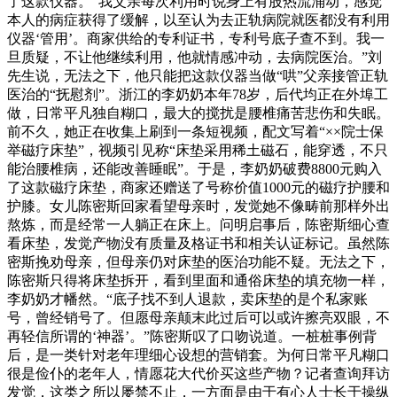
了这款仪器。“我父亲每次利用时说身上有股热流涌动，感觉
本人的病症获得了缓解，以至认为去正轨病院就医都没有利用
仪器‘管用’。商家供给的专利证书，专利号底子查不到。我一
旦质疑，不让他继续利用，他就情感冲动，去病院医治。”刘
先生说，无法之下，他只能把这款仪器当做“哄”父亲接管正轨
医治的“抚慰剂”。浙江的李奶奶本年78岁，后代均正在外埠工
做，日常平凡独自糊口，最大的搅扰是腰椎痛苦悲伤和失眠。
前不久，她正在收集上刷到一条短视频，配文写着“××院士保
举磁疗床垫”，视频引见称“床垫采用稀土磁石，能穿透，不只
能治腰椎病，还能改善睡眠”。于是，李奶奶破费8800元购入
了这款磁疗床垫，商家还赠送了号称价值1000元的磁疗护腰和
护膝。女儿陈密斯回家看望母亲时，发觉她不像畴前那样外出
熬炼，而是经常一人躺正在床上。问明启事后，陈密斯细心查
看床垫，发觉产物没有质量及格证书和相关认证标记。虽然陈
密斯挽劝母亲，但母亲仍对床垫的医治功能不疑。无法之下，
陈密斯只得将床垫拆开，看到里面和通俗床垫的填充物一样，
李奶奶才幡然。“底子找不到人退款，卖床垫的是个私家账
号，曾经销号了。但愿母亲颠末此过后可以或许擦亮双眼，不
再轻信所谓的‘神器’。”陈密斯叹了口吻说道。一桩桩事例背
后，是一类针对老年理细心设想的营销套。为何日常平凡糊口
很是俭仆的老年人，情愿花大代价买这些产物？记者查询拜访
发觉，这类之所以屡禁不止，一方面是由于有心人士长于操纵