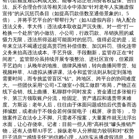
有罚款额度难以构成无效。能够考虑正在消费者权益保、告白
法、反不合理合作法等相关法令中添加“针对老年人实施虚假
宣传”的从沉惩罚条目（如提高罚款倍数至通俗景象的1。5
倍），并将手艺平台的“帮帮行为”（如AI虚假内容）纳入配合
违法义务。李大伟：违法成本取收益严沉失衡。对一些“打一
枪换一个处所”的小做坊、小公司，行政罚款、吊销执照的威
慑力无限，违法所得远超可能面对的惩罚。值得必定的是，近
年来立法不竭通过提高赏罚性补偿倍数、加沉科罚、强化连带
义务来抬高违法成本。手艺升级、手段翻新，监管存正在“时
间差”。监管部分虽持续开展专项整治、进社区宣传，但紧跟
手艺趋向：从晚年的地推、德律风推销，转向曲播间带货、短
视频种草、AI虚拟从播讲课。法令和监管法则从制定到落地
需要时间，而专挑监管盲区“钻”。跨地区、跨平台的协同难度
大。一些团伙采用“公司+工做室+小我工做群”布局，产物正在
线下会销、线上曲播、私聊群中同时发卖，资金通过多张银行
卡、第三方领取账户分流，给固定、资产逃踪和逃责带来难
度。方斯远：老年人后，往往由于体面问题或怕后代责备而选
择缄默，或者由于不领会若何保留电子（截屏、录音等），导
致案件正在法令上不脚。只需者不报案，大量案件就无法浮出
水面，让心存侥幸。记者：目前一些人用“高科技”噱头推销产
物，还有人借帮AI手艺，操纵老年人分辨能力较弱和对“权势
巨子消息”“感情关怀”的信赖心理，AI仿实从播虚假消息，制