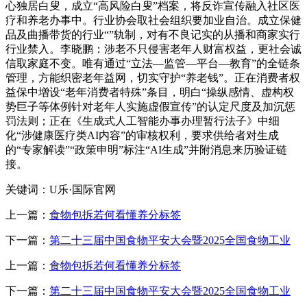
心独居白叟，成立“高风险白叟”档案，将反诈宣传融入社区医
疗和养老办事中。行业协会取社会组织要加业自治。成立保健
品及曲播带货的行业“”轨制，对有不良记实的从播和商家实行
行业禁入。李晓鹏：涉老不只侵害老年人财富权益，更社会诚
信取家庭不变。唯有通过“立法—监管—平台—教育”的全链条
管理，方能织密老年益网，切实守护“养老钱”。正在消费者权
益保中增设“老年消费者特殊”条目，明白“操纵感情、虚构权
势巨子等体例针对老年人实施虚假宣传”的认定尺度及加沉惩
罚法则；正在《生成式人工智能办事办理暂行法子》中细
化“涉健康医疗类AI内容”的审核权利，要求供给者对生成
的“专家解读”“政策申明”标注“AI生成”并附消息来历验证链
接。
关键词：U乐·国际官网
上一篇：
食物包拆若何看懂养分标签
下一篇：
第二十三届中国食物平安大会暨2025全国食物工业
上一篇：
食物包拆若何看懂养分标签
下一篇：
第二十三届中国食物平安大会暨2025全国食物工业