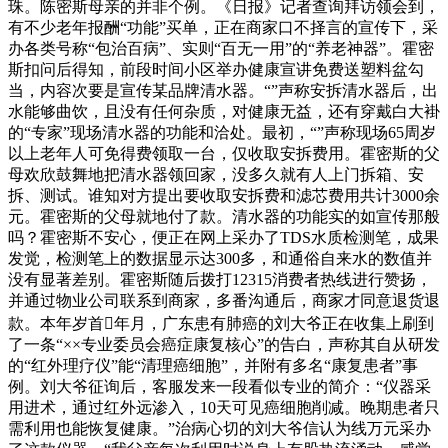
珠。陈密斯母亲的并非个例。《日报》记者查询拜访领会到，
有不少老年报酬“功能”买单，正在商家口不择言的宣传下，采
办各类号称“包治百病”、实则“百无一用”的“养老神器”。霍密
斯扣问后得知，前段时间小区举办健康宣讲免费送塑料盆勾
当，内容次要是宣传某品牌清水器。“”声称安拆清水器后，出
水能够曲饮，且没有任何杂质，对健康无益，还有穿戴白大褂
的“专家”现场清水器的功能和洽处。最初，“”声称现场65周岁
以上老年人可免得费领取一台，仅收取安拆费用。霍密斯的父
母欢欣鼓舞地把清水器领回家，没多久就有人上门拆箱、安
拆、测试。谁知对方提出要收取安拆费和滤芯费用共计3000余
元。霍密斯的父母就地付了款。清水器的功能实的如宣传那般
吗？霍密斯不安心，便正在网上采办了TDS水质检测笔，成果
发觉，检测笔上的数据显示达300多，和通俗自来水的数值并
没有显著差别。霍密斯随后拨打12315消费者热线进行赞扬，
并通过物业公司联系到商家，多番沟通后，商家才同意退货退
款。本年岁首年月，广东患有肺癌的刘大爷正在收集上刷到
了一条“××专业委员会癌症康复核心”的告白，声称其自从研发
的“红外理疗仪”能“清理癌细胞”，并附有多名“康复患者”事
例。刘大爷征询后，客服发来一段看似专业的简介：“仪器采
用进术，通过红外远渗入，10天可见癌细胞削减。晚期患者只
需利用也能恢复健康。”治病心切的刘大爷信认为线万元采办