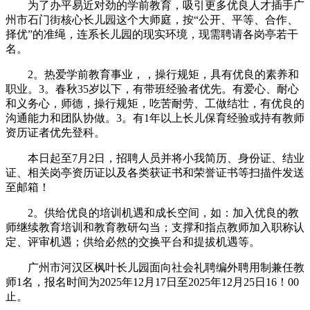
为了办平易近对劲的学前教育，吸引更多优良人才插手广
州市石门街核心长儿园这个大师庭，按“公开、平等、合作、
择优”的准绳，连系长儿园的现实环境，现需聘请各岗亭若干
名。
2。热爱学前教育事业，，操行规矩，具有优良的素养和
职业。3。春秋35岁以下，有带班经验者优先。有爱心、耐心
和义务心，师德，操行规矩，吃苦耐劳、工做结壮，有优良的
沟通能力和团队协做。3。有1年以上长儿保育经验或持有教师
资历证者优先登科。
本日起至7月2日，招聘人员并将小我简历、身份证、结业
证、相关岗亭资历证以及各类获证书和荣誉证书等扫描件发送
至邮箱！
2。供给优良的培训机遇和成长空间，如：加入优良的教
师继续教育培训和教育教研勾当；支撑和指点教师加入职称认
定、评审机遇；供给必然的交换平台和提拔机遇等。
广州市河汉区枫叶长儿园面向社会礼聘编外聘用制兼任教
师1名，报名时间为2025年12月17日至2025年12月25日16！00
止。