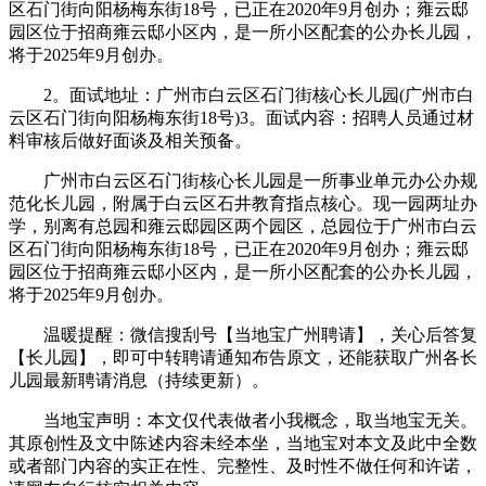
区石门街向阳杨梅东街18号，已正在2020年9月创办；雍云邸
园区位于招商雍云邸小区内，是一所小区配套的公办长儿园，
将于2025年9月创办。
2。面试地址：广州市白云区石门街核心长儿园(广州市白
云区石门街向阳杨梅东街18号)3。面试内容：招聘人员通过材
料审核后做好面谈及相关预备。
广州市白云区石门街核心长儿园是一所事业单元办公办规
范化长儿园，附属于白云区石井教育指点核心。现一园两址办
学，别离有总园和雍云邸园区两个园区，总园位于广州市白云
区石门街向阳杨梅东街18号，已正在2020年9月创办；雍云邸
园区位于招商雍云邸小区内，是一所小区配套的公办长儿园，
将于2025年9月创办。
温暖提醒：微信搜刮号【当地宝广州聘请】，关心后答复
【长儿园】，即可中转聘请通知布告原文，还能获取广州各长
儿园最新聘请消息（持续更新）。
当地宝声明：本文仅代表做者小我概念，取当地宝无关。
其原创性及文中陈述内容未经本坐，当地宝对本文及此中全数
或者部门内容的实正在性、完整性、及时性不做任何和许诺，