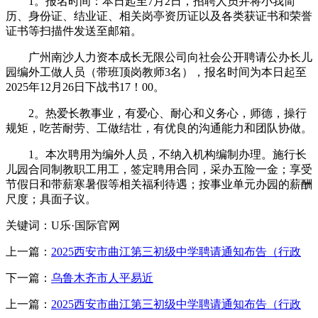
1。报名时间：本日起至7月2日，招聘人员并将小我简
历、身份证、结业证、相关岗亭资历证以及各类获证书和荣誉
证书等扫描件发送至邮箱。
广州南沙人力资本成长无限公司向社会公开聘请公办长儿
园编外工做人员（带班顶岗教师3名），报名时间为本日起至
2025年12月26日下战书17！00。
2。热爱长教事业，有爱心、耐心和义务心，师德，操行
规矩，吃苦耐劳、工做结壮，有优良的沟通能力和团队协做。
1。本次聘用为编外人员，不纳入机构编制办理。施行长
儿园合同制教职工用工，签定聘用合同，采办五险一金；享受
节假日和带薪寒暑假等相关福利待遇；按事业单元办园的薪酬
尺度；具面子议。
关键词：U乐·国际官网
上一篇：
2025西安市曲江第三初级中学聘请通知布告（行政
下一篇：
乌鲁木齐市人平易近
上一篇：
2025西安市曲江第三初级中学聘请通知布告（行政