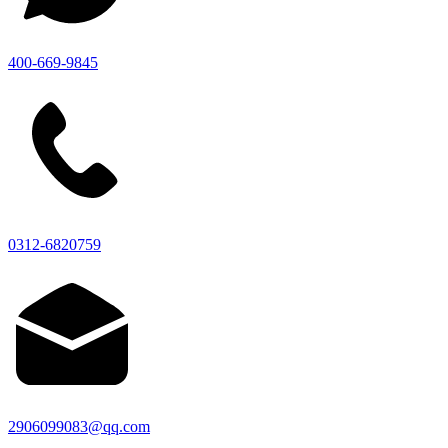
400-669-9845
0312-6820759
2906099083@qq.com