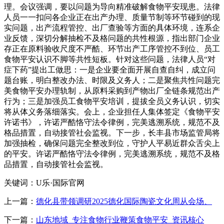
理。会议强调，要以问题为导向精准破解食物平安现患。法律
人员一一扣问各企业正在出产办理、质量节制等环节碰到的现
实问题，出产流程管控、出厂查验等方面的具体环境，连系企
业反馈，深切分解抽检不及格问题的共性根源，指出部门企业
存正在原料验收尺度不严酷、环节出产工序管控不到位、员工
食物平安认识不脚等共性短板。针对这些问题，法律人员“对
症下药”提出工做思：一是企业要全面开展自查自纠，成立问
题台账，明白整改办法、时限及义务人；二是聚焦共性问题完
美食物平安办理轨制，从原料采购到产物出厂全链条规范出产
行为；三是加强员工食物平安培训，提拔全员义务认识，切实
将从体义务落细落实。会上，企业担任人集体签定《食物平安
许诺书》，许诺严酷恪守法令律例，完美逃溯系统，规范不及
格品措置，自动接管社会监视。下一步，长丰县市场监管局将
加强抽检，确保问题完全整改到位，守护人平易近群众舌尖上
的平安。许诺严酷恪守法令律例，完美逃溯系统，规范不及格
品措置，自动接管社会监视。
关键词：U乐·国际官网
上一篇：
德化县带领调研2025德化国际陶瓷文化周从会场、
下一篇：
山东地域_专注食物行业鞭策食物平安_资讯核心