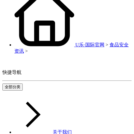
U乐·国际官网
>
食品安全
资讯
>
快捷导航
全部分类
关于我们