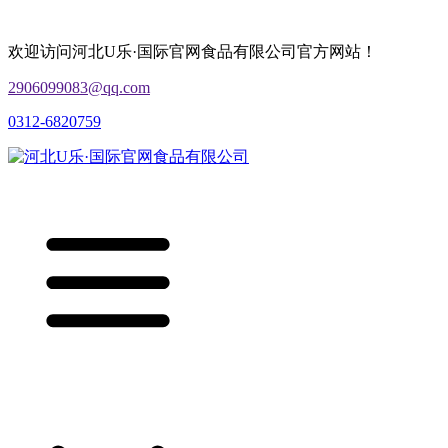
欢迎访问河北U乐·国际官网食品有限公司官方网站！
2906099083@qq.com
0312-6820759