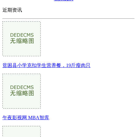
近期资讯
贫困县小学克扣学生营养餐，19斤瘦肉只
午夜影视网 MBA智库