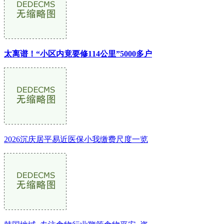
太离谱！“小区内竟要修114公里”5000多户
2026沉庆居平易近医保小我缴费尺度一览