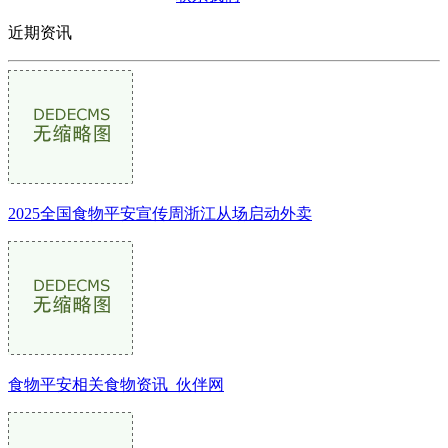
近期资讯
2025全国食物平安宣传周浙江从场启动外卖
食物平安相关食物资讯_伙伴网