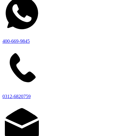
400-669-9845
0312-6820759