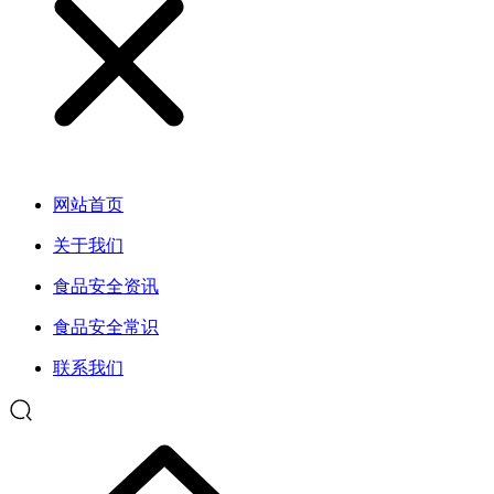
网站首页
关于我们
食品安全资讯
食品安全常识
联系我们