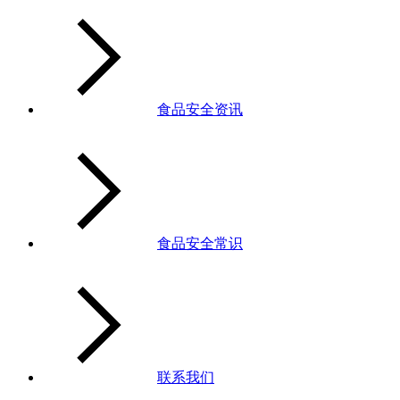
食品安全资讯
食品安全常识
联系我们