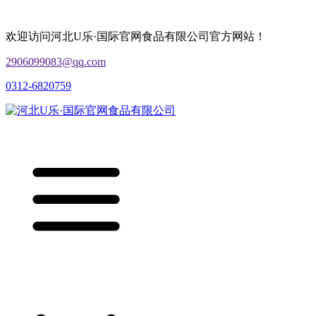
欢迎访问河北U乐·国际官网食品有限公司官方网站！
2906099083@qq.com
0312-6820759