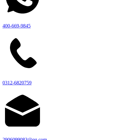
400-669-9845
0312-6820759
2906099083@qq.com