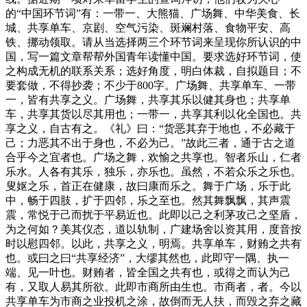
的“中国环节词”有：一带一、大熊猫、广场舞、中华美食、长
城、共享单车、京剧、空气污染、斑斓村落、食物平安、高
铁、挪动领取。请从当选择两三个环节词来呈现你所认识的中
国，写一篇文章帮帮外国青年读懂中国。要求选好环节词，使
之构成无机的联系关系；选好角度，明白体裁，自拟题目；不
要套做，不得抄袭；不少于800字。广场舞、共享单车、一带
一，皆有共享之义。广场舞，共享其乐以健其身也；共享单
车，共享其货以尽其用也；一带一，共享其利以化全国也。共
享之义，自古有之。《礼》曰：“货恶其弃于地也，不必藏于
己；力恶其不出于身也，不必为己。”故此三者，通于古之道
合乎今之宜者也。广场之舞，欢愉之共享也。智者乐山，仁者
乐水。人各有其乐，独乐，亦乐也。虽然，不若众乐之乐也。
叟妪之乐，首正在健康，故曰康而乐之。舞于广场，乐于此
中，畅于四肢，扩于四邻，乐之至也。然其舞飘飘，其声震
震，常悦于己而扰于平易近也。此即以己之利茅攻己之坚盾，
为之何如？美其仪态，道以轨制，广建场舍以资其用，度音按
时以慰四邻。以此，共享之义，明焉。共享单车，财贿之共有
也。或曰之曰“共享经济”，大缪其然也，此即守一隅、执一
端、见一叶也。财贿者，皆全国之共有也，或得之而认为己
有，又取人易其所欲。此即市商所由生也。市商者，者。今以
共享单车为市商之业投机之涂，故倒而无人扶，而毁之弃之藏