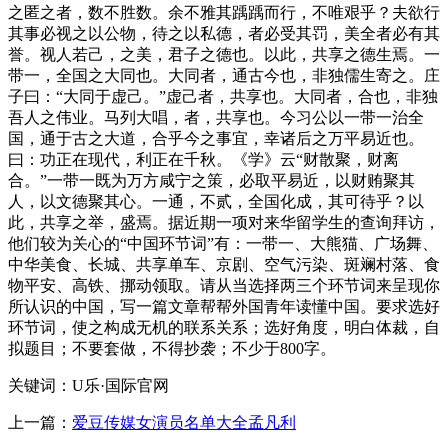
之匿之者，数不胜数。余不雅其踽踽而行，不唯艰乎？夫欲行
其事必视之以公物，待之以私德，者必受其罚，美全者必有其
誉。视人若己，之美，君子之德也。以此，共享之德生焉。一
带一，全国之大同也。大同者，通古今也，非独儒生寄之。庄
子曰：“大同于虚己。”虚己者，共享也。大同者，合也，非独
吾人之伟业。马列大唱，者，共享也。今习公以一带一治全
国，通于古之大道，合乎今之事宜，幸诸后之万平易近也。
曰：功正在现代，利正在千秋。《学》云“财散聚，财离
合。”一带一既为万方咸宁之策，必取平易近，以财贿聚其
人，以文德聚其心。一通，不贰，全国化成，其可待乎？以
此，共享之举，盛焉。据近期一项对来华留学生的查询拜访，
他们较为关心的“中国环节词”有：一带一、大熊猫、广场舞、
中华美食、长城、共享单车、京剧、空气污染、斑斓村落、食
物平安、高铁、挪动领取。请从当选择两三个环节词来呈现你
所认识的中国，写一篇文章帮帮外国青年读懂中国。要求选好
环节词，使之构成无机的联系关系；选好角度，明白体裁，自
拟题目；不要套做，不得抄袭；不少于800字。
关键词：U乐·国际官网
上一篇：
爱豆传媒女演员名单大全孟凡利