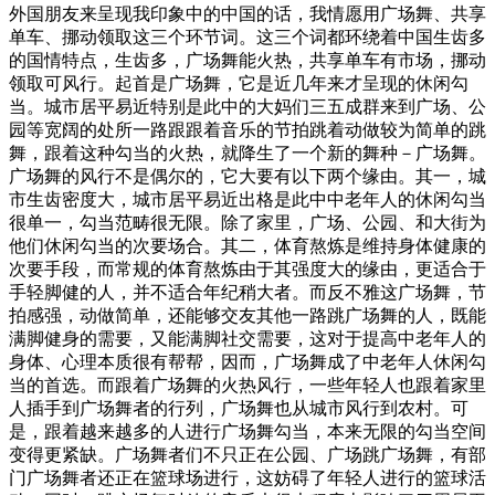
外国朋友来呈现我印象中的中国的话，我情愿用广场舞、共享
单车、挪动领取这三个环节词。这三个词都环绕着中国生齿多
的国情特点，生齿多，广场舞能火热，共享单车有市场，挪动
领取可风行。起首是广场舞，它是近几年来才呈现的休闲勾
当。城市居平易近特别是此中的大妈们三五成群来到广场、公
园等宽阔的处所一路跟跟着音乐的节拍跳着动做较为简单的跳
舞，跟着这种勾当的火热，就降生了一个新的舞种－广场舞。
广场舞的风行不是偶尔的，它大要有以下两个缘由。其一，城
市生齿密度大，城市居平易近出格是此中中老年人的休闲勾当
很单一，勾当范畴很无限。除了家里，广场、公园、和大街为
他们休闲勾当的次要场合。其二，体育熬炼是维持身体健康的
次要手段，而常规的体育熬炼由于其强度大的缘由，更适合于
手轻脚健的人，并不适合年纪稍大者。而反不雅这广场舞，节
拍感强，动做简单，还能够交友其他一路跳广场舞的人，既能
满脚健身的需要，又能满脚社交需要，这对于提高中老年人的
身体、心理本质很有帮帮，因而，广场舞成了中老年人休闲勾
当的首选。而跟着广场舞的火热风行，一些年轻人也跟着家里
人插手到广场舞者的行列，广场舞也从城市风行到农村。可
是，跟着越来越多的人进行广场舞勾当，本来无限的勾当空间
变得更紧缺。广场舞者们不只正在公园、广场跳广场舞，有部
门广场舞者还正在篮球场进行，这妨碍了年轻人进行的篮球活