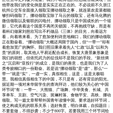
他带改我们的变化倒是是实实正在正在的。不必说前不久浙江
杭州公交车全面接入领取宝挪动领取之事，就连菜农卖菜都能
够扫码领取了。挪动领取宝除了马云的领取宝，还有马化腾的
微信领取以及银联的闪电付。挪动领取只是中国成长的一个缩
影，它代表着这个国度不再闭关锁国，不再抱残守缺，而是有
着科幻做家刘慈欣写出不朽做品《三体》的目光，向着远方
看，向着将来看。为了愈加便利诗意地糊口，我们的挪动领取
正在勤奋着。“挪动领取”大概还局限于国内，但“一带一”却有
着愈加宽广的胸怀。我们照旧秉承着先人“仁政”以及“以和为
贵”的原则，取其他人平易近配合成长。恢复大唐景象形象是
我们的胡想，但依托武力的征伐却不是我们的手段。“新丝绸
之”沉启和“亚投行”的成立，是我们的善意，也是我们为了人
类夸姣糊口的一份勤奋。若是说“挪动领取”是“虚”，那么“一
带一”就是“实”，一虚一实，真假相生，这是，这是太极聪
慧。我相信真假相生下的中国，不只是有，还有背后的阳光。
据近期一项对来华留学生的查询拜访，他们较为关心的“中国
环节词”有：一带一、大熊猫、广场舞、中华美食、长城、共
享单车、京剧、空气污染、斑斓村落、食物平安、高铁、挪动
领取。写一篇文章帮帮外国青年读懂中国。要求选好环节词，
使之构成无机的联系关系；选好角度，明白体裁，自拟题目；
不要套做，不得抄袭；不少于800字。若要我用三个环节词给