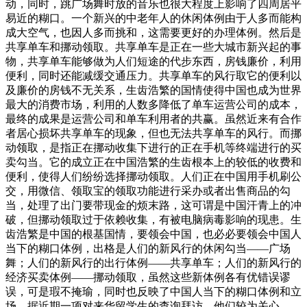
动，同时，跳广场舞时放的音乐也很大程度上影响了四周居平
易近的糊口。一个新兴的中老年人的休闲体例由于人多而能构
成大空气，也因人多而挑和，这需要更好的办理体例。然后是
共享单车和挪动领取。共享单车是正在一些大城市新兴起的事
物，共享单车能够做为人们短途的代步东西，房钱廉价，利用
便利，同时还能减缓交通压力。共享单车的风行取它的便利以
及廉价的房钱不无关系，生齿浩繁的国情使得中国也成为世界
最大的消费市场，利用的人数多降低了单车运营公司的成本，
最终的成果是运营公司和单车利用者的共赢。虽然近来有合作
者居心损坏共享单车的现象，但也无法共享单车的风行。而挪
动领取，是指正在挪动收集下进行的正在手机等终端进行的买
卖勾当。它的成立正在中国浩繁的生齿根本上的较低的收费和
便利，使得人们纷纷选择挪动领取。人们正在中国用手机刷公
交，用微信、领取宝的领取功能进行采办或者出售商品的勾
当，处理了出门要带现金的烦末路，这可谓是中国汗青上的冲
破，但挪动领取过于依赖收集，有被电脑病毒影响的现患。生
齿浩繁是中国的根基国情，要领会中国，也必必要领会中国人
当下的糊口体例，出格是人们的新风行的休闲勾当——广场
舞；人们的新风行的出行体例——共享单车；人们的新风行的
经济买卖体例——挪动领取，虽然这些新体例各有优错误谬
误，可是瑕不掩瑜，同时也反映了中国人当下的糊口体例和立
场。据近期一项对来华留学生的查询拜访，他们较为关心