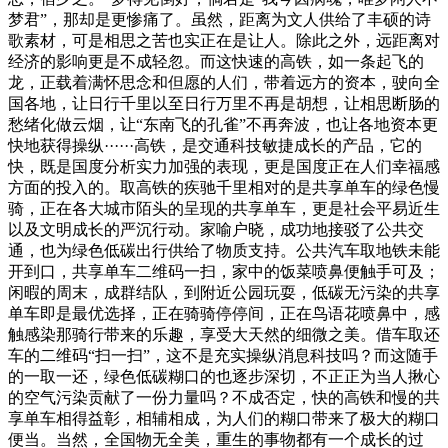
梦君”，那却是更惨痛了。虽然，距离为文人供给了丰硕的诗
歌素材，可是相思之苦也实正在是让人。除此之外，远距离对
经济的影响更是不成轻忽。而这快速的高铁，如一条起飞的
龙，正载着满怀思念和但愿的人们，带着远方的资本，驶向全
国各地，让日行千里以至日行万里不再是胡想，让相思断肠的
愁绪化做云烟，让“东南飞的孔雀”不再奔波，也让各地资本更
快地获得操纵······高铁，是交通科技敏捷成长的产品，它的
快，既是国度分析实力加强的表现，更是国度正在人们幸福感
方面的投入的。取高铁的疾驰千里相对的是共享单车的绿色慢
骑，正在各大城市陌头的呈现的共享单车，更是社会平易近生
以及文明成长的严沉行动。家喻户晓，成功地接驳了公共交
通，也为绿色低碳出行供给了物质支持。公共汽车取地铁未能
开到口，共享单车二维码一扫，家中的饭菜喷鼻便触手可及；
闲暇的周末，成群结队，到附近公园玩耍，低碳无污染的共享
单车即是最优选择，正在骑骑停停间，正在鸟语花喷鼻中，感
触感染那骑行带来的乐趣，享受大天然的细微之美。借车取还
车的二维码“扫一扫”，这不是充实操纵消息科技吗？而这随手
的一取一还，绿色低碳糊口的也逐步深切，不正正为当人揪心
的空气污染贡献了一份力量吗？不成否定，快的高铁和慢的共
享单车相得益彰，相辅相成，为人们的糊口带来了极大的糊口
便当。当然，全国物无全美，重生的事物都有一个成长的过