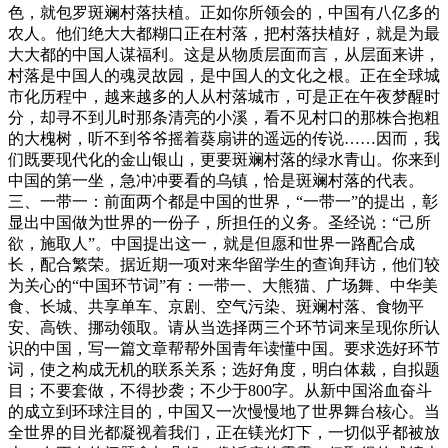
色，就包罗斑斓村落扶植。正如你所领会的，中国有八亿多的
农人。他们绝大大都糊口正在村落，把村落扶植好，就是为最
大大都的中国人谋福利。这是从物质层面而言，从层面来讲，
村落是中国人的魂灵故园，是中国人的文化之根。正在全球城
市化历程中，越来越多的人从村落城市，可是正在午夜梦醒时
分，却寻不到儿时那条清亮的小溪，看不见村口的那株合抱粗
的大槐树，听不到爷爷摇着葵扇讲的遥远的传说……因而，我
们既要现代化的金山银山，更要斑斓村落的绿水青山。你来到
中国的第一坐，急冲冲要看的乌镇，恰是斑斓村落的代表。
三、一带一：前面两个都是中国的世界，“一带一”的提出，彰
显出中国做为世界的一份子，所担任的义务。圣经说：“己所
欲，施取人”。中国提出这一，就是但愿和世界一路配合成
长，配合繁荣。据近期一项对来华留学生的查询拜访，他们较
为关心的“中国环节词”有：一带一、大熊猫、广场舞、中华美
食、长城、共享单车、京剧、空气污染、斑斓村落、食物平
安、高铁、挪动领取。请从当选择两三个环节词来呈现你所认
识的中国，写一篇文章帮帮外国青年读懂中国。要求选好环节
词，使之构成无机的联系关系；选好角度，明白体裁，自拟题
目；不要套做，不得抄袭；不少于800字。从新中国浴血奋斗
的成立到环球注目的，中国又一次慢慢地了世界舞台核心。当
全世界的目光都凝视着我们，正在镁光灯下，一切似乎都被放