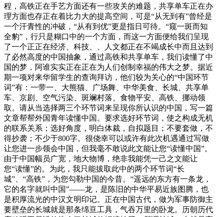
程，高铁正在手艺方面还有一些攻关的难题，共享单车正在办
理方面也存正在着比力大的提高空间，可是“从无到有”曾经是
一个汗青性的冲破，“从有到优”更是指日可待。“窥一斑而知
全豹”，行只是糊口中的一个方面，而这一方面便给我们呈现
了一个正正在经济、科技、、人文都正在不竭成长中而且达到
了必然高度的中国抽象，通过高铁和共享单车，我们读懂了中
国的梦，阿谁实实正在正在为人们创制幸福的伟大之梦。据近
期一项对来华留学生的查询拜访，他们较为关心的“中国环节
词”有：一带一、大熊猫、广场舞、中华美食、长城、共享单
车、京剧、空气污染、斑斓村落、食物平安、高铁、挪动领
取。请从当选择两三个环节词来呈现你所认识的中国，写一篇
文章帮帮外国青年读懂中国。要求选好环节词，使之构成无机
的联系关系；选好角度，明白体裁，自拟题目；不要套做，不
得抄袭；不少于800字。很侥幸可以或许有此次机遇通过写做
让您进一步领会中国，但我毫不敢说此文能让您“读懂中国”。
由于中国幅员广宽，地大物博，绝非我能凭一己之文能让
您“读懂”的。为此，我只能拔取此中的两个环节词“长
城”、“高铁”，为您勾勒中国的今昔。“遥远的东方有一条龙，
它的名字就叫中国”——龙，是陈旧的中华平易近族图腾，也
是积厚流光的中汉文明印记。正在中国古代，做为军事防御主
要壁垒的长城就是那条绵亘工具，气吞万里的卧龙。历朝历代