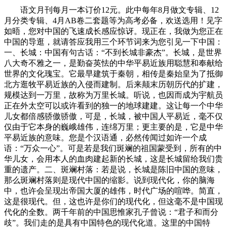
语文月刊每月一本订价12元。此中每年8月做文专辑、12
月分类专辑、4月AB卷二套题等为高考必备，欢送选用！见字
如晤，您对中国的飞速成长感应惊讶。现正在，我做为您正在
中国的导逛，就请答应我用三个环节词来为您引见一下中国：
一、长城：中国有句古话：“不到长城非豪杰”。长城，是世界
八大奇不雅之一，是勤奋英怯的中华平易近族用聪慧和奉献给
世界的文化瑰宝。它最早建筑于秦朝，相传是秦始皇为了抵御
北方逛牧平易近族的入侵而建制。后来颠末历朝历代的扩建，
规模达到一万里，故称为万里长城。听说，也因而成为宇航员
正在外太空可以或许看到的独一的地球建建。这让每一个中华
儿女都倍感骄傲骄傲，可是，长城，被中国人平易近，毫不仅
仅由于它本身的巍峨雄伟，连绵万里；更主要的是，它是中华
平易近族的意味。您是个汉语通，必然传闻过如许一个成
语：“万众一心”。可是若是我们斑斓的祖国蒙受到，所有的中
华儿女，会用本人的血肉建起新的长城，这是长城留给我们贵
重的遗产。二、斑斓村落：若是说，长城是陈旧中国的意味，
那么斑斓村落则是现代中国的缩影。说到现代化，你的脑海
中，也许会呈现出帝国大厦的雄伟，时代广场的喧哗。简直，
这是很现代。但，这也许是你们的现代化，但这毫不是中国现
代化的全数。两千年前的中国思惟家孔子曾说：“君子和而分
歧”。我们走的是具有中国特色的现代化道。这里的中国特