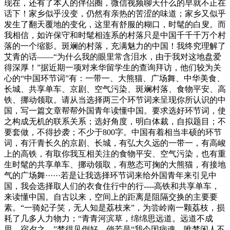
现在，还有了本人的伴侣圈，微信视频聊天什么的早就不正在
话下！家乡似乎没变，仍然有亲热的苦涩的味道；家乡又似乎
发生了翻天覆地的变化，这里有舒服的糊口，时髦的白叟。而
我相信，如许保守和时髦相连系的村落只是中国千千千万个村
落的一个缩影。斑斓的村落，充满魅力的中国！我终究理解了
艾青的话——“为什么我的眼里常含泪水，由于我对这地盘爱
得深厚！”据近期一项对来华留学生的查询拜访，他们较为关
心的“中国环节词”有：一带一、大熊猫、广场舞、中华美食、
长城、共享单车、京剧、空气污染、斑斓村落、食物平安、高
铁、挪动领取。请从当选择两三个环节词来呈现你所认识的中
国，写一篇文章帮帮外国青年读懂中国。要求选好环节词，使
之构成无机的联系关系；选好角度，明白体裁，自拟题目；不
要套做，不得抄袭；不少于800字。中国有着相当丰硕的环节
词，有汗青长久的京剧、长城，有弘大久远的一带一，有高峻
上的高铁，有取你我互相关注的食物平安、空气污染，也有重
生时髦的共享单车、挪动领取，有憨态可掬的大熊猫，有接地
气的广场舞······若是让我选择环节词来给外国青年来引见中
国，我会选择取人们的衣食住行中的行----高铁和共享单车，
来读懂中国。自古以来，空间上的距离是阻隔交换的主要要
素。“一骑妃子笑，无人知是荔枝来”，为尝岭南一颗荔枝，损
耗了几多人力物力；“青青河滨草，绵绵思远道。远道不成
思，宿夕之。”梦得见倒好，倘若是“我今因病魂，唯梦闲人不