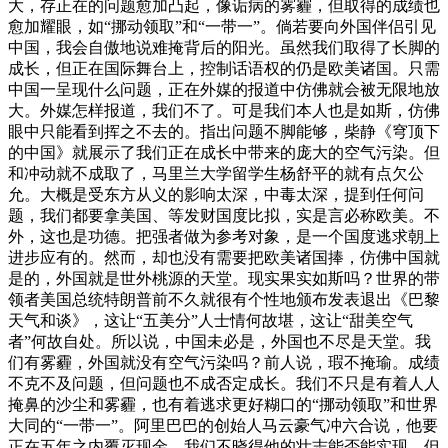
大，存正在的问题愈加凸起，像诟病的雾霾，但取得的成绩也
愈加耀眼，如“挪动领取”和“一带一”。倘若要向外国伴侣引见
中国，我会自傲地说难掩背后的阳光。虽然我们取得了长脚的
成长，但正在国际舞台上，控制话语权的仍是欧美诸国。只需
中国一呈现什么问题，正在外媒的报道中仿佛就会被无限地放
大。外媒怎样报道，我们不了。可是我们本人也是如斯，仿佛
眼中只能看到挥之不去的。指出问题不脚能够，柴静《穹顶下
的中国》就展示了我们正在成长中带来的庞大的空气污染。但
和冲动就不成取了，马里兰大学留学生杨舒平的就有点欠公
允。大概是受东方从义的影响太深，中毒太深，提到任何问
题，我们都要拿美国、等发财国度比拟，实是言必称欧美。不
外，这也是功德。把强者做为参考对象，是一个国度逃求朝上
进步应有的。然而，却也没有需要把欧美诸国捧，仿佛中国就
是的，外国就是世外桃源的天堂。现实果实如斯吗？世界的带
领者美国总统特朗普前不久就很有个性地颁布发表退出《巴黎
天气和谈》，这让“五美分”人士情何故堪，这让“甜美空气
者”何故自处。所以说，中国未必是，外国也不尽是天堂。我
们有雾霾，外国就没有空气污染吗？前人说，瑕不掩瑜。成绩
不克不及问题，但问题也不成否定成长。我们不只是有着人人
掩鼻的沙尘和雾霾，也有着逃求更好糊口的“挪动领取”和世界
大同的“一带一”。阿里巴巴的创始人马云豪气冲六合说，他要
正在五年之内覆灭现金。我们不晓得他的壮志能否能实现，但