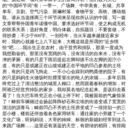
的“中国环节词”有：一带一、广场舞、中华美食、长城、共享
单车、京剧、空气污染、斑斓村落、食物平安、高铁、挪动领
取。请从当选择两三个环节词来呈现你所认识的中国，写一篇
文章帮帮外国青年读懂中国。要求选好环节词，使之构成无机
的联系关系；选好角度，明白体裁，自拟题目；不要套做，不
得抄袭；不少于800字。一别经年，当火车越来越接近家乡
时，我的心就越七上八下起来，大概这就是所谓的“近乡情
怯”吧……我出生正在农村，由于贫穷和掉队，那里一度成为
我想勤奋的。那里没有宽阔的马，没有清洁的自来水，没有干
净的茅厕，有的只是下雨后提起左脚却拔不出左脚的泥泞小
道，有的只是或建正在山坡或建正在平地的凹凸参差的土坯
房，有的只是鸡飞狗走、一不小心会踩到鸡鸭粪便的院子，有
的只是妈妈生火做饭时灶膛里冒出的呛人的浓烟……多年后我
终究过上了清洁整洁的城里人糊口，然而跟着春秋的增加，对
阿谁已经贫穷掉队的家乡，我却莫名地纪念起来。是该归去看
看了！当大巴车终究正在小镇上停下时，我被面前的气象惊呆
了！畴前车辆驰过会扬起阵阵砂石和尘埃的街道变成了宽宽的
清洁的沥青马；畴前凹凸不齐的土坯房变成了一排排划一的三
层小楼，楼前还停放着各色家用轿车；通往家的小旁建了一个
文化广场，听妈妈说，大哥的婶婶、标致的新媳妇经常到这儿
来跳广场舞……这里还有湛蓝的天空，有碧绿的稻田，有排闼