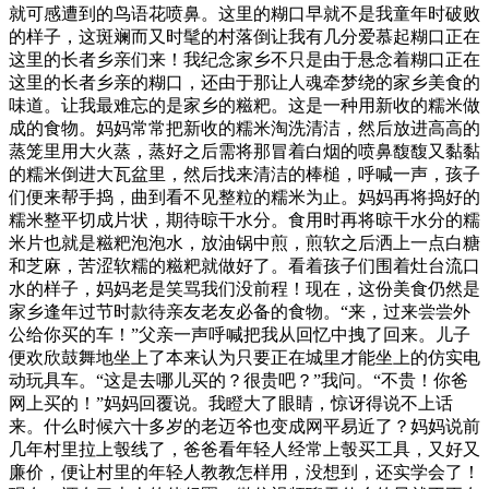
就可感遭到的鸟语花喷鼻。这里的糊口早就不是我童年时破败
的样子，这斑斓而又时髦的村落倒让我有几分爱慕起糊口正在
这里的长者乡亲们来！我纪念家乡不只是由于悬念着糊口正在
这里的长者乡亲的糊口，还由于那让人魂牵梦绕的家乡美食的
味道。让我最难忘的是家乡的糍粑。这是一种用新收的糯米做
成的食物。妈妈常常把新收的糯米淘洗清洁，然后放进高高的
蒸笼里用大火蒸，蒸好之后需将那冒着白烟的喷鼻馥馥又黏黏
的糯米倒进大瓦盆里，然后找来清洁的棒槌，呼喊一声，孩子
们便来帮手捣，曲到看不见整粒的糯米为止。妈妈再将捣好的
糯米整平切成片状，期待晾干水分。食用时再将晾干水分的糯
米片也就是糍粑泡泡水，放油锅中煎，煎软之后洒上一点白糖
和芝麻，苦涩软糯的糍粑就做好了。看着孩子们围着灶台流口
水的样子，妈妈老是笑骂我们没前程！现在，这份美食仍然是
家乡逢年过节时款待亲友老友必备的食物。“来，过来尝尝外
公给你买的车！”父亲一声呼喊把我从回忆中拽了回来。儿子
便欢欣鼓舞地坐上了本来认为只要正在城里才能坐上的仿实电
动玩具车。“这是去哪儿买的？很贵吧？”我问。“不贵！你爸
网上买的！”妈妈回覆说。我瞪大了眼睛，惊讶得说不上话
来。什么时候六十多岁的老迈爷也变成网平易近了？妈妈说前
几年村里拉上彀线了，爸爸看年轻人经常上彀买工具，又好又
廉价，便让村里的年轻人教教怎样用，没想到，还实学会了！