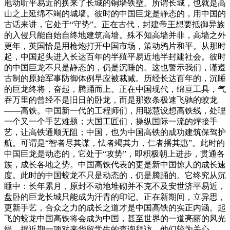
庖动听平易近的换来了长城的铜墙铁壁。所谓长城，也就是高
山之上延绵不竭的城墙。彼时的中国巨龙是静态的，用中国的
古话来讲，它处于“守势”。正在古代，封建帝王想要抵御异族
的入侵只能自始自终地建筑高墙。殊不知高墙并非，高墙之外
更年，英国恰是用枪炮打开中国市场，策动鸦片和平。从那时
起，中国起头进入长达百年的半殖平易近地半封建社会。彼时
的中国巨龙不只是静态的，仍是沉睡的。这也警示我们，谨遵
古制的原始军事防御体例早应被裁减。历经长达百年的，沉睡
的巨龙终将，奋起，腾踊而上。正在中国现代，绵亘工具，气
吞万里的曾经不是旧日的卧龙，而是那数条极速飞驰的蛟龙
——高铁。中国新一代的工程师们，用聪慧设想高铁线，处理
一个又一个手艺难题；大国工匠们，操纵国际一流的焊接手
艺，让高铁通顺无阻；中国，也为中国高铁的成功建筑保驾护
航。可谓是“智者尽其谋，怯者竭其力，仁者播其惠”。此时的
中国巨龙是动态的，它处于“攻势”，即积极朝上进步，贯通各
族，成长各地之势。中国高铁代表的更是新中国惊人的成长速
度。此时的中国蛟龙不只是动态的，仍是腾踊的。它终究从沉
睡中：长年累月，原封不动地堆砌并不克不及安世济平易近，
盘卧的巨龙长城只能成为汗青的印记。正在新期间，立异思，
更新手艺，合众之力的成长之道才是中国高铁的实正内涵。起
飞的蛟龙中国高铁将会成为中国，甚至世界的一道亮丽的风光
线。据近期一项对来华留学生的查询拜访，他们较为关心