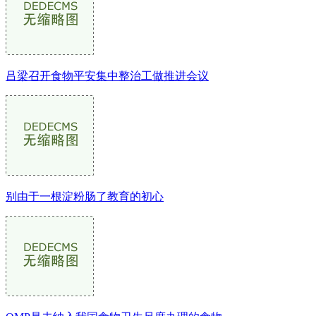
吕梁召开食物平安集中整治工做推进会议
别由于一根淀粉肠了教育的初心