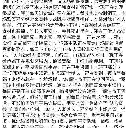
他们还会沉点查抄食用油、调味品的保质期，运营烤串摊的张
师傅自动出示了本人的健康证和食材进货记实：“现正在办理
很规范，我们每天进货城市留存单据，餐具也会按时消毒，市
场监管部分经常来查抄，这既是对顾客担任，也是对我们本人
担任。”正正在买烤串的大学生小王说：“看到摊从有健康证，
食材也新颖，吃起来更安心。并且夜市里有，还有工做人员巡
查，晚上和同窗一路来逛，平安感满满。”正在次序上，夜市
实行“定岗值守+柔性疏导”。淳溪中队正在宝龙广场周边设置
夜间执勤点，每日17！00-23！00专人管控非灵活车道占用问
题。“以前边摊占道运营，自行车、电动车都欠好过，现正在
摊位都正在规划区域内，通道宽敞，出行出格便利。”下班骑
车颠末的市平易近周先生说。正在卫生保障上，环卫部分立
异“分离收集+集中清运+专项清理”模式。记者看到，夜市里每
隔10米摆布就有一个垃圾桶，2名保洁员正正在巡回保洁。“我
们晚上担任及时清理垃圾，凌晨3点还有3名同事来集中清扫，
每周还要开展3次高压冲刷，确保地面没有油污。”保洁员王阿
姨告诉记者，但通过度工协做，能每日7时前完成全数垃圾清
运，不影响周边居平易近糊口。平安监管上则成立了“结合查
抄+自查自纠”机制。2025年入夏以来，部分结合市场监管、消
防等部分开展2次专项查抄，整改食物平安、燃气利用问题46
项，属地街道同步组织6次自查，建牢平安防地。值得一提的
是，夜市还立异开展“一户一码”办理轨制，实施“一人一档”动