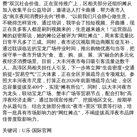
费”双沉社会价值。正在宣传推广上，区相关部分还组织摊从
加入收集平台公益培训，邀请达人打卡曲播，帮力夜市入
选“南京夜间消费好去向”榜单。“以前我们只会静心做生意，
不晓得怎样宣传。通过培训，我学会了拍短视频、开曲播，现
正在良多客人都是刷到视频来的，生意越来越火！”运营甜品
摊的赵密斯说，她的摊位还被评为“网红摊点”，周末客流量比
日常平凡多了三成。同时，夜市还沉视取周边商圈互促互补，
通过耽误临近的宝龙广场停业时间，推出购物优惠勾当等，把
保守单一夜市升级为“食、逛、购、娱、展、演”融合的多元化
夜经济消费场景。目前，大丰河夜市每日吸引客流量达数千
人。高淳区局相关担任人引见，下一步将立脚“生齿密度+交通
前提+贸易空气”三大体素，正在全区开展疏导点专项规划。参
照大丰河夜市尺度，打算正在2026年前新增疏导点5处，全区
总容量提拔至400个，实现“摊有所位”。同时，以大丰河夜市
为龙头，联动宝龙广场、蟹丰广场等贸易节点，配合打制“高
淳夜经济走廊”。通过加强宣传推广、挖掘地区文化、按期举
办从题勾当、结合文旅部分推出“夜市+景区”联票等行动，培
育一批具有市场影响力的“网红摊点”，不竭提拔高淳夜市品牌
佳誉度取影响力。
关键词：U乐·国际官网