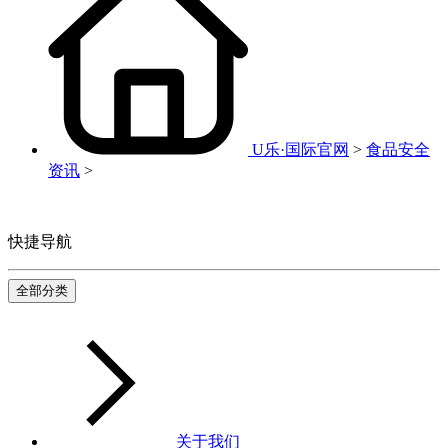
U乐·国际官网
>
食品安全
资讯
>
快捷导航
全部分类
关于我们