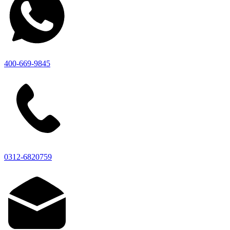
400-669-9845
0312-6820759