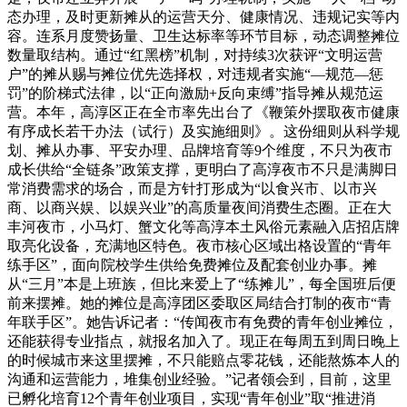
态办理，及时更新摊从的运营天分、健康情况、违规记实等内
容。连系月度赞扬量、卫生达标率等环节目标，动态调整摊位
数量取结构。通过“红黑榜”机制，对持续3次获评“文明运营
户”的摊从赐与摊位优先选择权，对违规者实施“—规范—惩
罚”的阶梯式法律，以“正向激励+反向束缚”指导摊从规范运
营。本年，高淳区正在全市率先出台了《鞭策外摆取夜市健康
有序成长若干办法（试行）及实施细则》。这份细则从科学规
划、摊从办事、平安办理、品牌培育等9个维度，不只为夜市
成长供给“全链条”政策支撑，更明白了高淳夜市不只是满脚日
常消费需求的场合，而是方针打形成为“以食兴市、以市兴
商、以商兴娱、以娱兴业”的高质量夜间消费生态圈。正在大
丰河夜市，小马灯、蟹文化等高淳本土风俗元素融入店招店牌
取亮化设备，充满地区特色。夜市核心区域出格设置的“青年
练手区”，面向院校学生供给免费摊位及配套创业办事。摊
从“三月”本是上班族，但比来爱上了“练摊儿”，每全国班后便
前来摆摊。她的摊位是高淳团区委取区局结合打制的夜市“青
年联手区”。她告诉记者：“传闻夜市有免费的青年创业摊位，
还能获得专业指点，就报名加入了。现正在每周五到周日晚上
的时候城市来这里摆摊，不只能赔点零花钱，还能熬炼本人的
沟通和运营能力，堆集创业经验。”记者领会到，目前，这里
已孵化培育12个青年创业项目，实现“青年创业”取“推进消