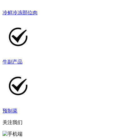
冷鲜冷冻部位肉
牛副产品
预制菜
关注我们