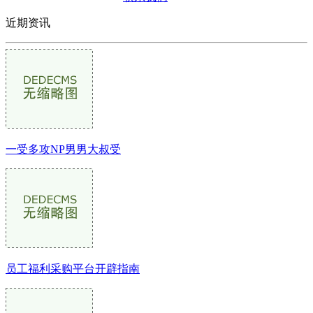
近期资讯
一受多攻NP男男大叔受
员工福利采购平台开辟指南