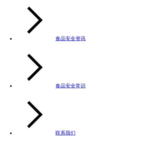
食品安全资讯
食品安全常识
联系我们