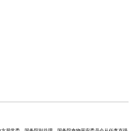
地方局常委、国务院副总理、国务院食物平安委员会从任李克强