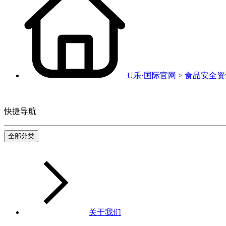
U乐·国际官网
>
食品安全资
快捷导航
全部分类
关于我们