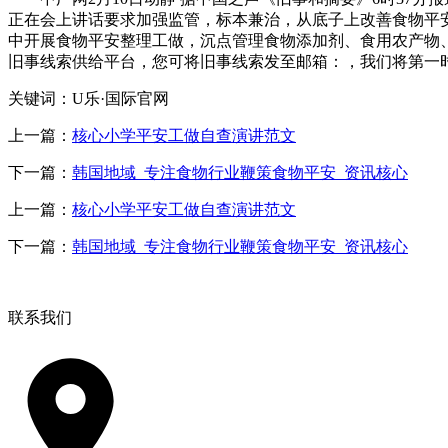
正在会上讲话要求加强监管，标本兼治，从底子上改善食物平
中开展食物平安整理工做，沉点管理食物添加剂、食用农产物
旧事线索供给平台，您可将旧事线索发至邮箱：，我们将第一
关键词：U乐·国际官网
上一篇：
核心小学平安工做自查演讲范文
下一篇：
韩国地域_专注食物行业鞭策食物平安_资讯核心
上一篇：
核心小学平安工做自查演讲范文
下一篇：
韩国地域_专注食物行业鞭策食物平安_资讯核心
联系我们