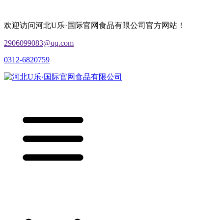
欢迎访问河北U乐·国际官网食品有限公司官方网站！
2906099083@qq.com
0312-6820759