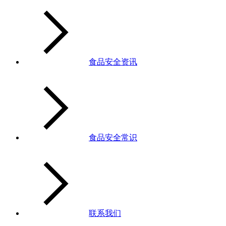
食品安全资讯
食品安全常识
联系我们