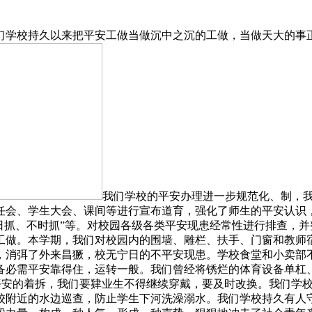
学校持久以来把平安工做当做沉中之沉的工做，当做天大的事正
我们学校的平安办理进一步规范化、制，
任会、学生大会、课间等进行宣布道育，强化了师生的平安认识
日抓、不时抓”等。对校园各级各类平安现患经常性进行排查，
工做。本学期，我们对校园内的围墙、雕栏、扶手、门窗和教师
，消弭了外来昌獗，校无宁日的不平安现患。学校食堂和小卖部不
备必需平安靠得住，运转一般。我们曾经将锈烂的体育设备单杠
不平安的着拆，我们要肄业生不得继续穿戴，要及时改换。我们学
校附近的水边巡查，防止学生下河洗澡溺水。我们学校持久有人