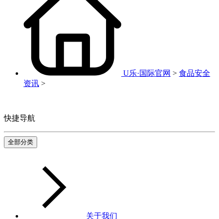
U乐·国际官网
>
食品安全
资讯
>
快捷导航
全部分类
关于我们