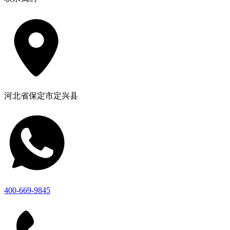
河北省保定市定兴县
400-669-9845