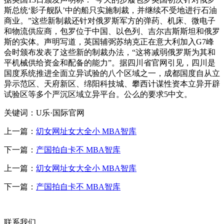
斯总统‘影子舰队’中的船只实施制裁，并继续不受地进行石油
商业。”这些新制裁还针对俄罗斯军方的弹药、机床、微电子
和物流供应商，包罗位于中国、以色列、吉尔吉斯斯坦和俄罗
斯的实体。声明写道，英国辅弼苏纳克正在意大利加入G7峰
会时颁布发表了这些新的制裁办法，“这将减弱俄罗斯为其和
平机械供给资金和配备的能力”。据四川省官网引见，四川是
国度系统推进全面立异试验的八个区域之一，成都国度自从立
异示范区、天府新区、绵阳科技城、攀西计谋性资本立异开辟
试验区等多个严沉区域立异平台。公么的要求5中文。
关键词：U乐·国际官网
上一篇：
㓜女网址女大全小 MBA智库
下一篇：
产国拍自卡不 MBA智库
上一篇：
㓜女网址女大全小 MBA智库
下一篇：
产国拍自卡不 MBA智库
联系我们