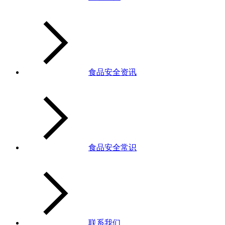
食品安全资讯
食品安全常识
联系我们