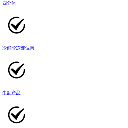
四分体
冷鲜冷冻部位肉
牛副产品