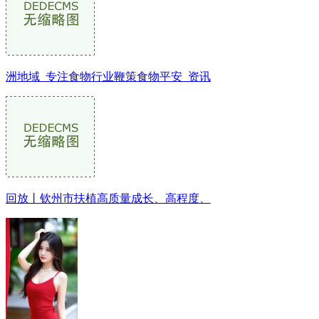
洲地域_专注食物行业鞭策食物平安_资讯
回放丨钦州市扶植高质量成长、高程度、