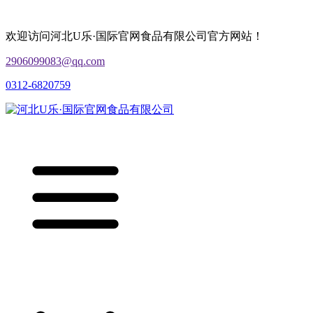
欢迎访问河北U乐·国际官网食品有限公司官方网站！
2906099083@qq.com
0312-6820759