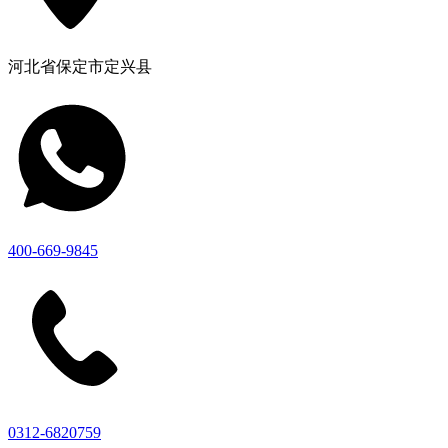
河北省保定市定兴县
400-669-9845
0312-6820759