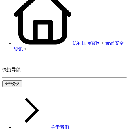
U乐·国际官网
>
食品安全
资讯
>
快捷导航
全部分类
关于我们