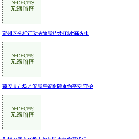
鄞州区分析行政法律局持续打制“鄞火虫
蓬安县市场监管局严管影院食物平安 守护