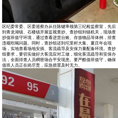
区纪委常委、区委巡察办从任陈键率领第三纪检监察室，先后
到青龙湖镇、石楼镇开展监视查抄。查抄组到镇机关，现场查
抄值班值守环境，通过查看进货台账、存放物品等体例，排查
违规吃喝问题。同时，查抄组还到坨里村大集、夏庄年会现
场，实地查看场地安插、客流疏导及安保力量配备环境。查抄
组要求，要切实做好大客流应对工做，细化客流疏导和安保办
法，全面排查人员稠密场合平安现患。要严酷值班值守，确保
值班人员正在岗尽责，应急措置及时无力。