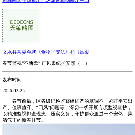
别样肉客在华推出加热即食植物基汉堡与
文水县常委会就《食物平安法》和《吕梁
春节监视“不断歇” 正风肃纪护安然（一）
发布时间：
2026-02-25
春节前后，区各级纪检监察组织严的基调不，紧盯平安出
产、值班值守、“四风”问题等，深切一线开展专项监视查抄，
以精准监视排查现患、压实义务，守护群众渡过一个安然、风
清气正的新春佳节。