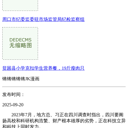
周口市纪委监委驻市场监管局纪检监察组
贫困县小学克扣学生营养餐，19斤瘦肉只
锵锵锵锵锵JK漫画
发布时间：
2025-09-20
2023年7月，地方总、习正在四川调查时指出，四川要阐
扬高校和科研机构浩繁、财产根本雄厚的劣势，正在科技立异
和科技上同时发力。