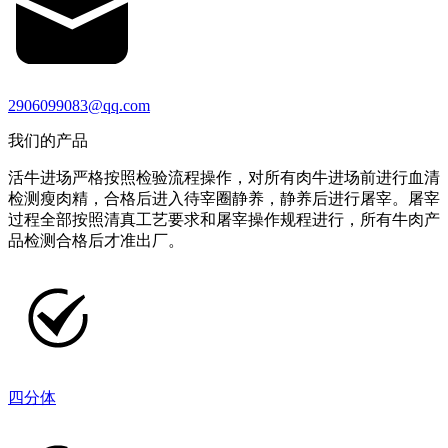
2906099083@qq.com
我们的产品
活牛进场严格按照检验流程操作，对所有肉牛进场前进行血清
检测瘦肉精，合格后进入待宰圈静养，静养后进行屠宰。屠宰
过程全部按照清真工艺要求和屠宰操作规程进行，所有牛肉产
品检测合格后才准出厂。
四分体