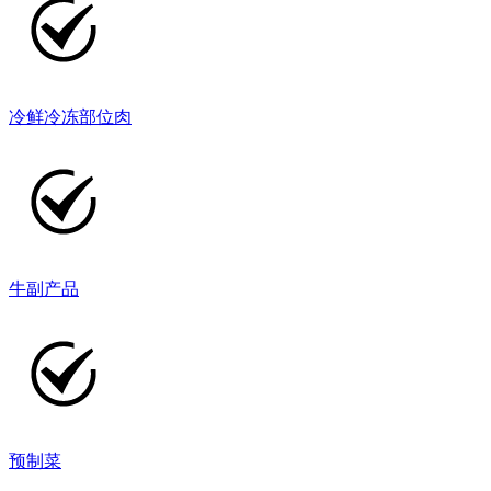
冷鲜冷冻部位肉
牛副产品
预制菜