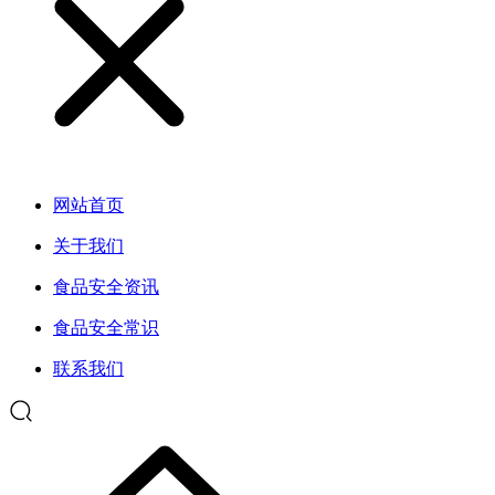
网站首页
关于我们
食品安全资讯
食品安全常识
联系我们