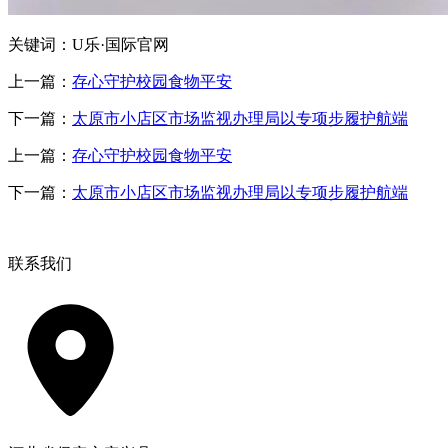
关键词：U乐·国际官网
上一篇：
存心守护校园食物平安
下一篇：
太原市小店区市场监视办理局以专项步履护航端
上一篇：
存心守护校园食物平安
下一篇：
太原市小店区市场监视办理局以专项步履护航端
联系我们