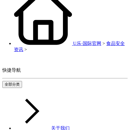
U乐·国际官网
>
食品安全
资讯
>
快捷导航
全部分类
关于我们