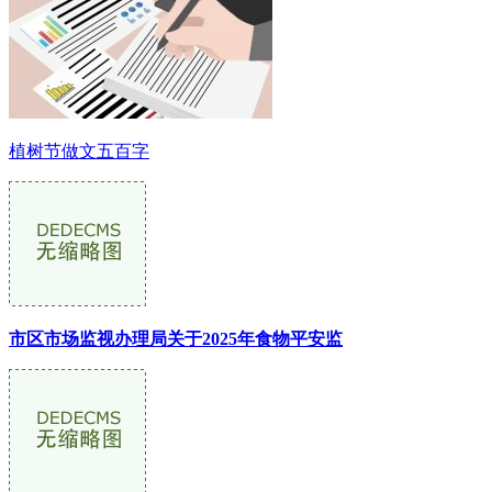
植树节做文五百字
市区市场监视办理局关于2025年食物平安监