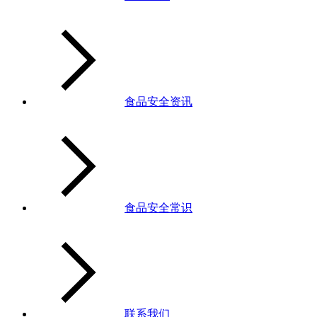
食品安全资讯
食品安全常识
联系我们