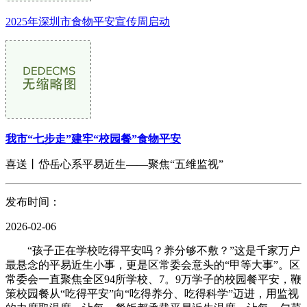
2025年深圳市食物平安宣传周启动
我市“七步走”建牢“校园餐”食物平安
喜送丨岱岳心系平易近生——聚焦“五维监视”
发布时间：
2026-02-06
“孩子正在学校吃得平安吗？养分够不敷？”这是千家万户
最悬念的平易近生小事，更是区常委会意头的“甲等大事”。区
常委会一直聚焦全区94所学校、7。9万学子的校园餐平安，鞭
策校园餐从“吃得平安”向“吃得养分、吃得科学”迈进，用监视