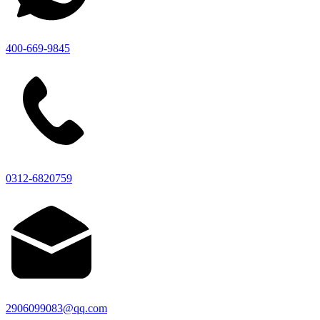
400-669-9845
0312-6820759
2906099083@qq.com