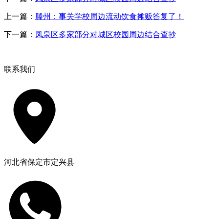
上一篇：
滕州：事关学校周边流动饮食摊贩答复了！
下一篇：
凤泉区多家部分对城区校园周边结合查抄
联系我们
河北省保定市定兴县