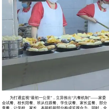
为打通监视“最初一公里”，立异推出“六餐机制”——家委
会试餐、校长陪餐、班从任跟餐、学生议餐、家长监餐、部分
查餐，让学校、家长、本能机能部分构成监视合力。同时，全