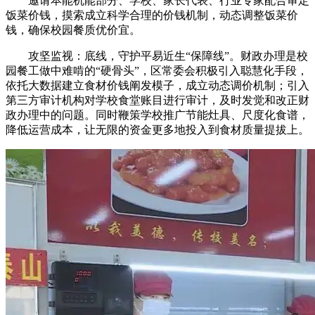
邀请本能机能部分、学校、家长代表、行业专家配合审定
饭菜价钱，摸索成立科学合理的价钱机制，动态调整饭菜价
钱，确保校园餐质优价宜。
攻坚监视：底线，守护平易近生“保障线”。财政办理是校
园餐工做中难啃的“硬骨头”，区常委会积极引入聪慧化手段，
依托大数据建立食材价钱阐发模子，成立动态调价机制；引入
第三方审计机构对学校食堂账目进行审计，及时发觉和改正财
政办理中的问题。同时鞭策学校推广节能灶具、尺度化食谱，
降低运营成本，让无限的资金更多地投入到食材质量提拔上。