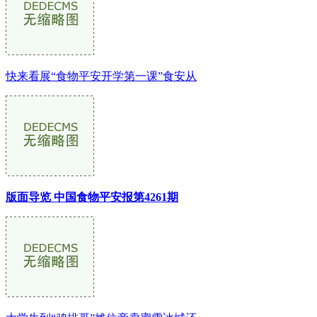
快来看展“食物平安开学第一课”食安从
版面导览 中国食物平安报第4261期