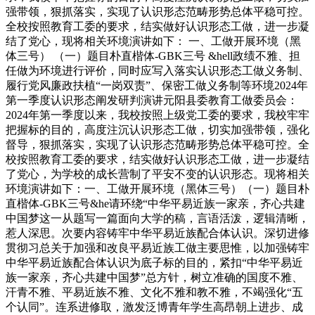
强带领，狠抓落实，实现了认识形态范畴形势总体平稳可控。
全校按照教育工委的要求，结实做好认识形态工做，进一步凝
结了党心，现将相关环境演讲如下： 一、工做开展环境（黑
体三号） （一）题目朴直楷体-GBK三号 &hell政绩不雅、担
任做为环境进行评价，同时应写入落实认识形态工做义务制、
履行党风廉政扶植“一岗双责”、保密工做义务制等环境2024年
第一季度认识形态阐发研判演讲元阳县委教育工做委员会：
2024年第一季度以来，我校按照上级党工委的要求，我校牢牢
把握标的目的，高度注沉认识形态工做，切实加强带领，强化
督导，狠抓落实，实现了认识形态范畴形势总体平稳可控。全
校按照教育工委的要求，结实做好认识形态工做，进一步凝结
了党心，为学校的成长营制了平安不变的认识形态。现将相关
环境演讲如下：一、工做开展环境（黑体三号）（一）题目朴
直楷体-GBK三号&he请环绕“中华平易近族一家亲，齐心共建
中国梦这一从题写一篇面向大学的稿，言语活泼，逻辑清晰，
惹人深思。次要内容铸牢中华平易近族配合体认识。深切进修
贯彻习总关于加强和改良平易近族工做主要思惟，以加强铸牢
中华平易近族配合体认识为底子标的目的，紧扣“中华平易近
族一家亲，齐心共建中国梦”总方针，树立准确的国度不雅、
汗青不雅、平易近族不雅、文化不雅和教不雅，不竭强化“五
个认同”。连系进修取，激发泛博青年学生高昂朝上进步、成