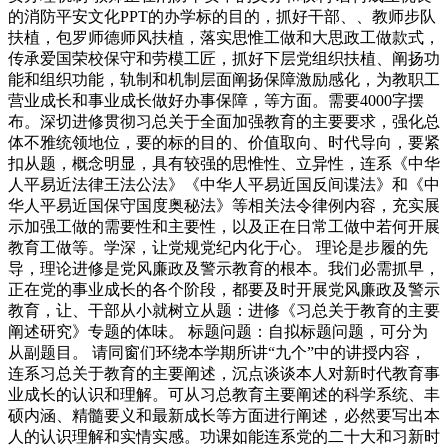
的消防平安文化PPT的办学标的目的，抓好干部、、教师步队
扶植，包罗师德师风扶植，落实思惟工做和大思政工做款式，
传承爱国荣校保守和劳模工匠，抓好下层党组织扶植、阐扬功
能和组织功能，轨制和机制层面阐扬保障激励感化，为教职工
营业成长和事业成长做好办事保障，等方面。需要4000字摆
布。深切进修贯彻习总关于全面加强教育的主要要求，强化总
体不雅统领地位，要的标的目的、价值取向、时代导向，要紧
扣从题，概念明显，具有较强的思惟性、立异性，连系《中华
人平易近法律王法公法》《中华人平易近国反间谍法》和《中
华人平易近国保守国度奥秘法》等相关法令律例内容，充实展
示加强工做的需要性和主要性，以及正在日常工做中若何开展
教育工做等。学深，让党规党纪内化于心。 理论是步履的先
导，理论进修是党风廉政及警示教育的根本。我们必需抓早，
正在党的事业成长的各个阶段，都要及时开展党风廉政及警示
教育，让、干部从小就树立从题：进修《习总关于教育的主要
阐述研究》专题的体味。 标题问题：自拟标题问题，可分为
从副题目。 请同窗们环绕本学期所讲“九个”中的讲授内容，
连系习总关于教育的主要阐述，沉点谈谈本人对新时代教育事
业成长的认识和理解。可从习总教育主要阐述的科学系统、丰
硕内涵、精髓要义和最新成长等方面进行阐述，必然要写出本
人的认识理解和实情实感。功课如能连系党的二十大和习新时