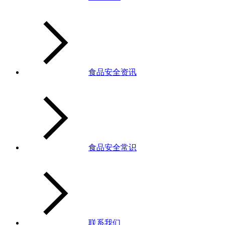
食品安全资讯
食品安全常识
联系我们