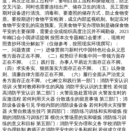
度，再次正在加工过程中，要明白加工流程和操做规范，防止
交叉污染。同时也需要连结出产、储存卫生的清洁。员工需按
期对设备进行清洗、消毒和。要遵照的储存方式，防止食物变
质。要按期进行食物平安检测，成立内部监视机制。制定应对
食物平安变乱的应急预案。完美食物平安办理轨制是确保食物
平安的主要保障，需要企业或组织高度注沉并不竭勤奋。2023
年糊口会小我讲话提纲 按照本次专题糊口会要求，，现将对
照查抄环境分解如下（仅做参考，按照现实环境撰写）：
一、问题查摆 （一）进修贯彻习新时代中国特色社会从义思
惟方面存正在不脚。 （二）权势巨子和集中同一带领方面存
正在不脚。 （三）践行旨、办事人平易近方面存正在不脚。
（四）求实务实、狠抓落实方面存正在不脚。 （五）以身做
则、清廉自律方面存正在不脚。 （六）履行全面从严治党义
务方面存正在不脚。 (七)树立和践行第一部门：消防平安认识
培训 火警对教师和学生的风险 消防平安认识的主要性 若何提
高消防平安认识 第二部门：火警应急处置培训 火警发生时的
应激流程 若何利用灭火器 分散逃生的留意事项 第三部门：消
防设备设备引见 学校内部的消防设备设备 若何利用火灾报警
器 火警自救逃生技巧 第四部门：消防练习训练和实和锻炼 按
期的消防练习训练打算 模仿火警场景的实和锻炼 消防练习训
练的意义和目标 第五部门：消防平安办理和义务 学校消防平
安办理轨制 教师正在消防平安中的义务和权利 若何成立优良