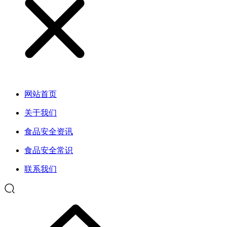
网站首页
关于我们
食品安全资讯
食品安全常识
联系我们