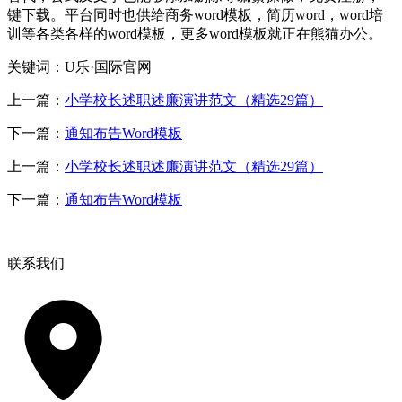
键下载。平台同时也供给商务word模板，简历word，word培
训等各类各样的word模板，更多word模板就正在熊猫办公。
关键词：U乐·国际官网
上一篇：
小学校长述职述廉演讲范文（精选29篇）
下一篇：
通知布告Word模板
上一篇：
小学校长述职述廉演讲范文（精选29篇）
下一篇：
通知布告Word模板
联系我们