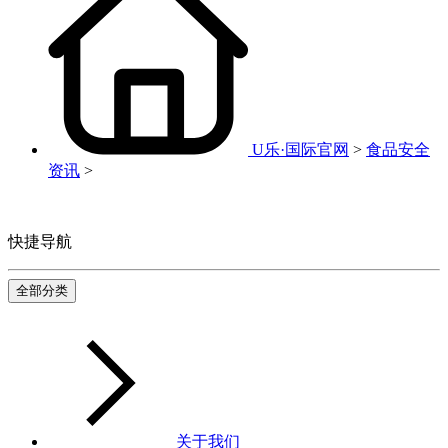
U乐·国际官网
>
食品安全
资讯
>
快捷导航
全部分类
关于我们