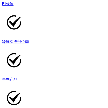
四分体
冷鲜冷冻部位肉
牛副产品