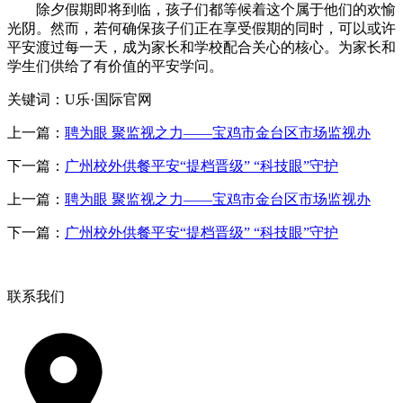
除夕假期即将到临，孩子们都等候着这个属于他们的欢愉
光阴。然而，若何确保孩子们正在享受假期的同时，可以或许
平安渡过每一天，成为家长和学校配合关心的核心。为家长和
学生们供给了有价值的平安学问。
关键词：U乐·国际官网
上一篇：
聘为眼 聚监视之力——宝鸡市金台区市场监视办
下一篇：
广州校外供餐平安“提档晋级” “科技眼”守护
上一篇：
聘为眼 聚监视之力——宝鸡市金台区市场监视办
下一篇：
广州校外供餐平安“提档晋级” “科技眼”守护
联系我们