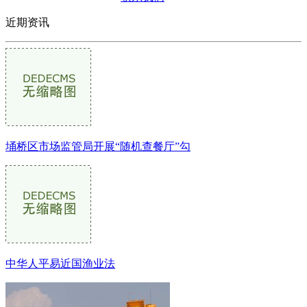
近期资讯
埇桥区市场监管局开展“随机查餐厅”勾
中华人平易近国渔业法