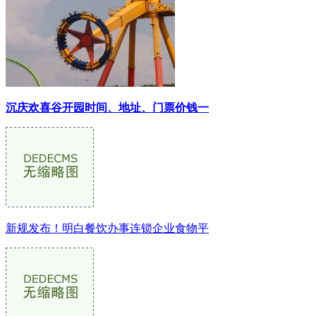
沉庆欢喜谷开园时间、地址、门票价钱一
新规发布！明白餐饮办事连锁企业食物平