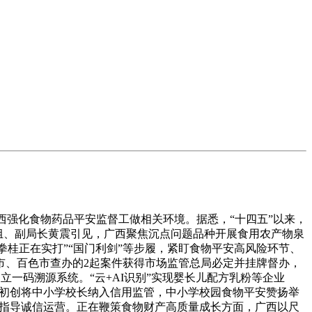
广西强化食物药品平安监督工做相关环境。据悉，“十四五”以来，
组、副局长黄震引见，广西聚焦沉点问题品种开展食用农产物泉
拳桂正在实打”“国门利剑”等步履，紧盯食物平安高风险环节、
市、百色市查办的2起案件获得市场监管总局必定并挂牌督办，
一码溯源系统。“云+AI识别”实现婴长儿配方乳粉等企业
制，初创将中小学校长纳入信用监管，中小学校园食物平安赞扬举
，指导诚信运营。正在鞭策食物财产高质量成长方面，广西以尺