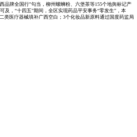
西品牌全国行”勾当，柳州螺蛳粉、六堡茶等155个地舆标记产
及，“十四五”期间，全区实现药品平安事务“零发生”，本
个第二类医疗器械填补广西空白；3个化妆品新原料通过国度药监局