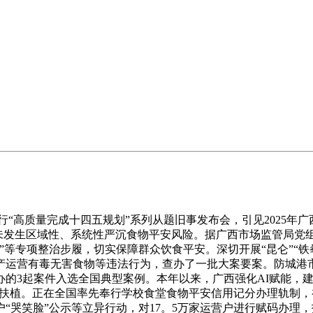
“高质量完成十四五规划”系列从题旧事发布会，引见2025年
区未发生区域性、系统性严沉食物平安风险。据广西市场监管局党
等专项整治步履，切实保障群众饮食平安。深切开展“昆仑”“铁
产运营有毒无害食物等违法行为，查办了一批大案要案。防城港
的3起案件入选全国典型案例。本年以来，广西强化AI赋能，建立
+AI”扶植。正在全国率先奉行学校食堂食物平安信用记分办理轨
“哭笑脸”公示等立异行动，对17。5万家运营户进行赋码办理