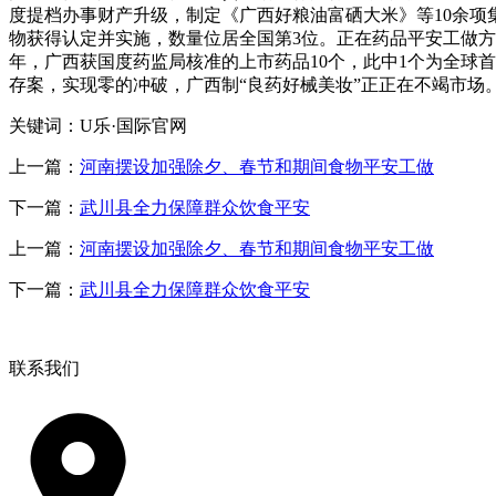
度提档办事财产升级，制定《广西好粮油富硒大米》等10余项集
物获得认定并实施，数量位居全国第3位。正在药品平安工做方
年，广西获国度药监局核准的上市药品10个，此中1个为全球首
存案，实现零的冲破，广西制“良药好械美妆”正正在不竭市场
关键词：U乐·国际官网
上一篇：
河南摆设加强除夕、春节和期间食物平安工做
下一篇：
武川县全力保障群众饮食平安
上一篇：
河南摆设加强除夕、春节和期间食物平安工做
下一篇：
武川县全力保障群众饮食平安
联系我们