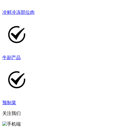
冷鲜冷冻部位肉
牛副产品
预制菜
关注我们