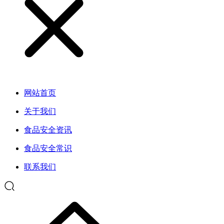
网站首页
关于我们
食品安全资讯
食品安全常识
联系我们