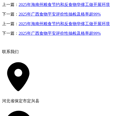
上一篇：
2025年海南州粮食节约和反食物华侈工做开展环境
下一篇：
2025年广西食物平安评价性抽检及格率超99%
上一篇：
2025年海南州粮食节约和反食物华侈工做开展环境
下一篇：
2025年广西食物平安评价性抽检及格率超99%
联系我们
河北省保定市定兴县