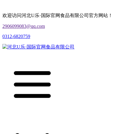
欢迎访问河北U乐·国际官网食品有限公司官方网站！
2906099083@qq.com
0312-6820759