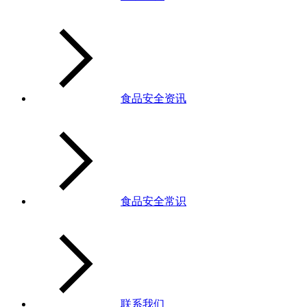
食品安全资讯
食品安全常识
联系我们