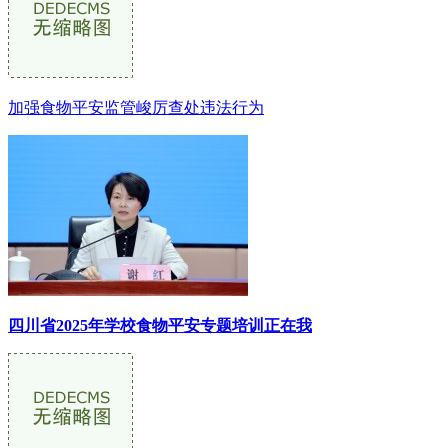
加强食物平安监管峻厉查处违法行为
四川省2025年学校食物平安专题培训正在我