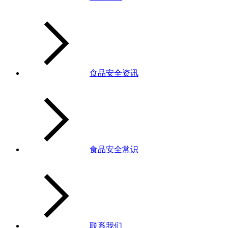
食品安全资讯
食品安全常识
联系我们