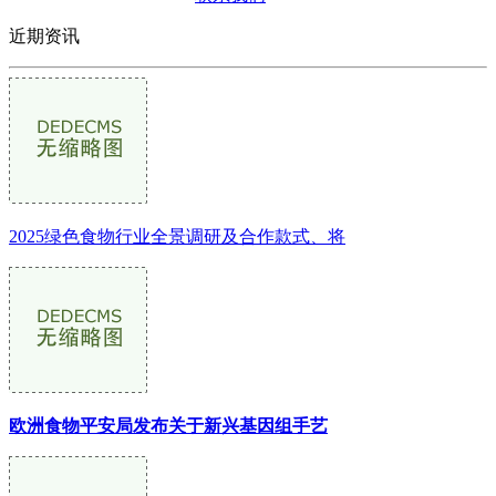
近期资讯
2025绿色食物行业全景调研及合作款式、将
欧洲食物平安局发布关于新兴基因组手艺