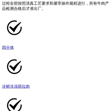
过程全部按照清真工艺要求和屠宰操作规程进行，所有牛肉产
品检测合格后才准出厂。
四分体
冷鲜冷冻部位肉