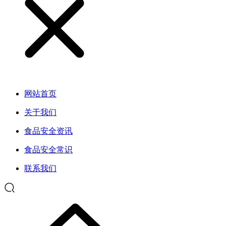
网站首页
关于我们
食品安全资讯
食品安全常识
联系我们