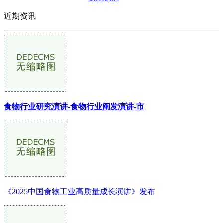
近期资讯
食物行业研究演讲-食物行业阐发演讲-市
《2025中国食物工业高质量成长演讲》发布