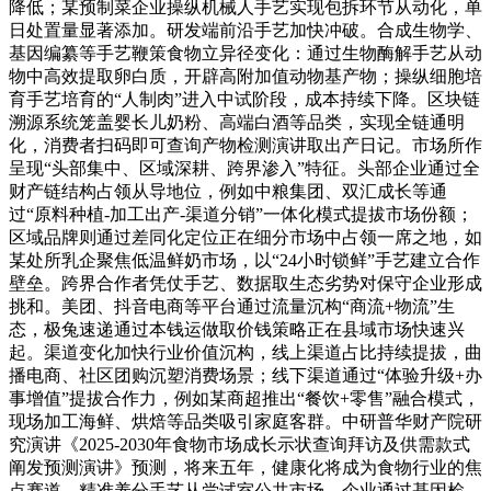
降低；某预制菜企业操纵机械人手艺实现包拆环节从动化，单
日处置量显著添加。研发端前沿手艺加快冲破。合成生物学、
基因编纂等手艺鞭策食物立异径变化：通过生物酶解手艺从动
物中高效提取卵白质，开辟高附加值动物基产物；操纵细胞培
育手艺培育的“人制肉”进入中试阶段，成本持续下降。区块链
溯源系统笼盖婴长儿奶粉、高端白酒等品类，实现全链通明
化，消费者扫码即可查询产物检测演讲取出产日记。市场所作
呈现“头部集中、区域深耕、跨界渗入”特征。头部企业通过全
财产链结构占领从导地位，例如中粮集团、双汇成长等通
过“原料种植-加工出产-渠道分销”一体化模式提拔市场份额；
区域品牌则通过差同化定位正在细分市场中占领一席之地，如
某处所乳企聚焦低温鲜奶市场，以“24小时锁鲜”手艺建立合作
壁垒。跨界合作者凭仗手艺、数据取生态劣势对保守企业形成
挑和。美团、抖音电商等平台通过流量沉构“商流+物流”生
态，极兔速递通过本钱运做取价钱策略正在县域市场快速兴
起。渠道变化加快行业价值沉构，线上渠道占比持续提拔，曲
播电商、社区团购沉塑消费场景；线下渠道通过“体验升级+办
事增值”提拔合作力，例如某商超推出“餐饮+零售”融合模式，
现场加工海鲜、烘焙等品类吸引家庭客群。中研普华财产院研
究演讲《2025-2030年食物市场成长示状查询拜访及供需款式
阐发预测演讲》预测，将来五年，健康化将成为食物行业的焦
点赛道。精准养分手艺从尝试室公共市场，企业通过基因检