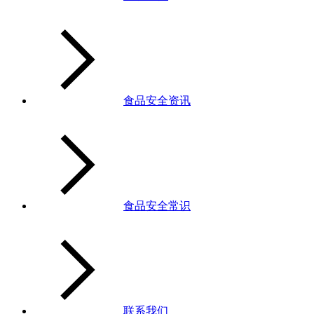
食品安全资讯
食品安全常识
联系我们