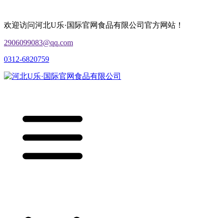
欢迎访问河北U乐·国际官网食品有限公司官方网站！
2906099083@qq.com
0312-6820759