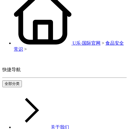
U乐·国际官网
>
食品安全
常识
>
快捷导航
全部分类
关于我们