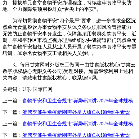
力。提拔单元食堂食物平安办理程度，持续建牢食物平安防
地，全力保障集顶用餐群众“舌尖上的平安”。
为深切贯彻食物平安“四个最严”要求，进一步提拔全区沉
点单元食堂餐饮办事食物平安从体义务认识和风险管控能力，
无效防止食物平安事务发生，保障集顶用餐群众饮食平安，近
期，平和平静区市场监视办理局组织沙井驿街道部门沉点单元
食堂食物平安担任人及从业人员开展了餐饮办事食物平安专题
培训，30余名食物平安工做相关人员参训。
3。每日甘肃网对外版权工做同一由甘肃版权核心(甘肃云
数字版权核心无限义务公司)受理对接。如需继续利用上述相
关内容，请致电甘肃版权核心，联系德律风。
关键词：U乐·国际官网
上一篇：
食物平安和卫生合规市场调研演讲-2025年全球规模
下一篇：
流感季催生免疫新刚需外星人维C水领跑维生素饮
上一篇：
食物平安和卫生合规市场调研演讲-2025年全球规模
下一篇：
流感季催生免疫新刚需外星人维C水领跑维生素饮