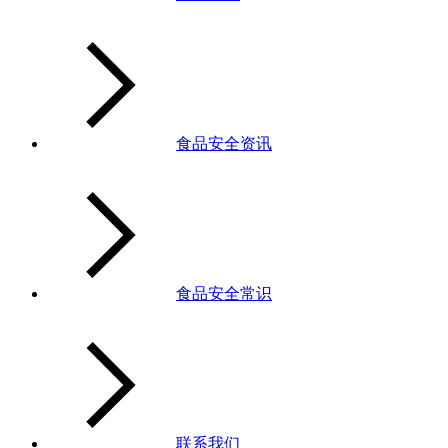
食品安全资讯
食品安全常识
联系我们