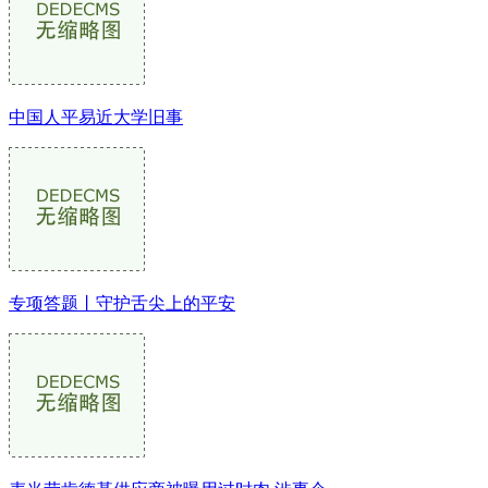
中国人平易近大学旧事
专项答题丨守护舌尖上的平安