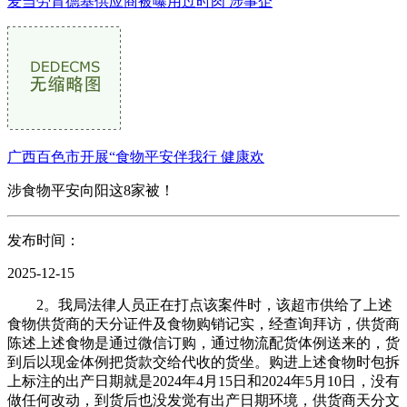
麦当劳肯德基供应商被曝用过时肉 涉事企
广西百色市开展“食物平安伴我行 健康欢
涉食物平安向阳这8家被！
发布时间：
2025-12-15
2。我局法律人员正在打点该案件时，该超市供给了上述
食物供货商的天分证件及食物购销记实，经查询拜访，供货商
陈述上述食物是通过微信订购，通过物流配货体例送来的，货
到后以现金体例把货款交给代收的货坐。购进上述食物时包拆
上标注的出产日期就是2024年4月15日和2024年5月10日，没有
做任何改动，到货后也没发觉有出产日期环境，供货商天分文