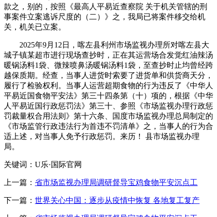
款之，别的，按照《最高人平易近查察院 关于机关管辖的刑
事案件立案逃诉尺度的（二）》之，我局已将案件移交给机
关，机关已立案。
2025年9月12日，喀左县利州市场监视办理所对喀左县大
城子镇某超市进行现场查抄时，正在其运营场合发觉红油辣汤
暖锅汤料1袋、微辣喷鼻汤暖锅汤料1袋，至查抄时止均曾经跨
越保质期。经查，当事人进货时索要了进货单和供货商天分，
履行了检验权利。当事人运营超期食物的行为违反了《中华人
平易近国食物平安法》第三十四条第（十）项的，根据《中华
人平易近国行政惩罚法》第三十、参照《市场监视办理行政惩
罚裁量权合用法则》第十六条、国度市场监视办理总局制定的
《市场监管行政违法行为首违不罚清单》之，当事人的行为合
适上述，对当事人免予行政惩罚。来历！ 县市场监视办理
局。
关键词：U乐·国际官网
上一篇：
省市场监视办理局调研督导宝鸡食物平安沉点工
下一篇：
世界关心中国：逐步从疫情中恢复 各地复工复产