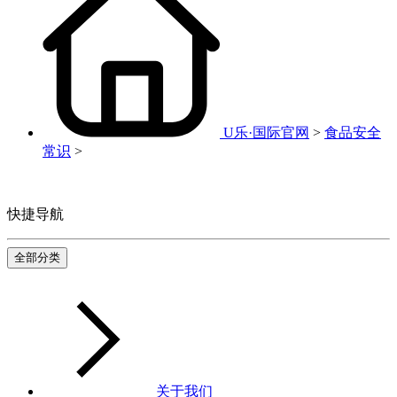
U乐·国际官网
>
食品安全
常识
>
快捷导航
全部分类
关于我们