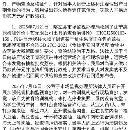
件、产物查验及格证件。针对当事人运营上述标注虚假出产日
期食物的行为，我局做出违法所得壹仟贰佰元、罚款人平易近
币贰万元的行政惩罚。
1。2025年7月21日，喀左县市场监视办理局收到了辽宁惠
康检测评价手艺无限公司出具的查验演讲N0：HKCJ2500103-
159，演讲显示我县大城子街道某干鲜生果店正在售的荔枝，
氰霜唑项目不合适GB 2763-2021《食物平安国度尺度 食物中
农药最大残留限量》要求，查验结论为不及格。法律人员于当
日向该店送达了查验演讲并对运营场合进行现场查抄，运营场
合未发觉有抽检批次荔枝。根据相关法令，我局对当事人做出
罚款贰仟元并违法所得的行政处，并要求当事人对发卖的不及
格产物进行召回同时供给排查整改演讲和召回通知布告。
2025年7月16日，公营子市场监视办理所法律人员正在开
展加强托管机构监视查抄时，对一培训机构进行现场查抄，发
觉：该店为教育培训机构，未打点停业执照；屋内设有食堂，
为学生供给午餐，未打点食物运营许可证。从业人员1人，未
打点健康证，学生70人，正开展运营勾当。正在食堂内有口福
大豆油、黄豆酱油、千禾特级酱油、延嚞牛肉粉复合调味料、
海天上等蚝油。经查询拜访核实，当事人的上述行为涉嫌违反
了《中华人平易近国食物平安法》第四十五条、根据《中华人