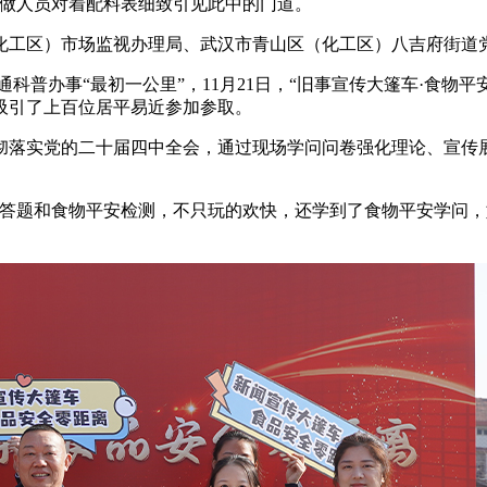
工做人员对着配料表细致引见此中的门道。
工区）市场监视办理局、武汉市青山区（化工区）八吉府街道
普办事“最初一公里”，11月21日，“旧事宣传大篷车·食物
吸引了上百位居平易近参加参取。
落实党的二十届四中全会，通过现场学问问卷强化理论、宣传展
题和食物平安检测，不只玩的欢快，还学到了食物平安学问，