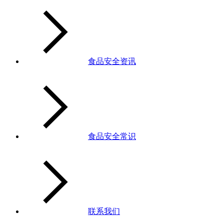
食品安全资讯
食品安全常识
联系我们