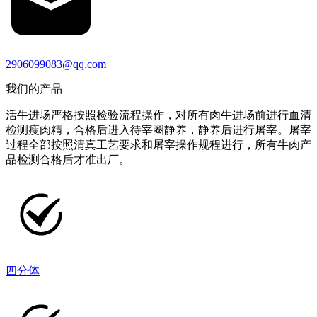
2906099083@qq.com
我们的产品
活牛进场严格按照检验流程操作，对所有肉牛进场前进行血清
检测瘦肉精，合格后进入待宰圈静养，静养后进行屠宰。屠宰
过程全部按照清真工艺要求和屠宰操作规程进行，所有牛肉产
品检测合格后才准出厂。
四分体