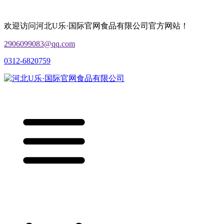
欢迎访问河北U乐·国际官网食品有限公司官方网站！
2906099083@qq.com
0312-6820759