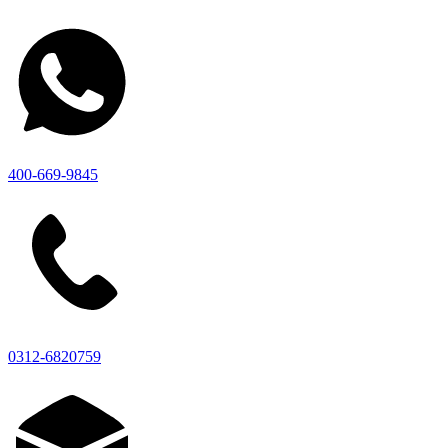
400-669-9845
0312-6820759