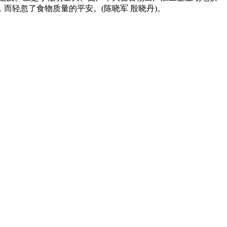
轻忽了食物质量的平安。(陈晓军 殷晓丹)。