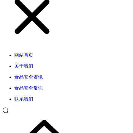
网站首页
关于我们
食品安全资讯
食品安全常识
联系我们