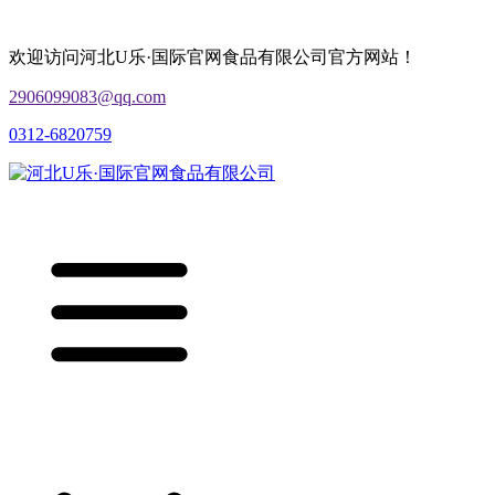
欢迎访问河北U乐·国际官网食品有限公司官方网站！
2906099083@qq.com
0312-6820759