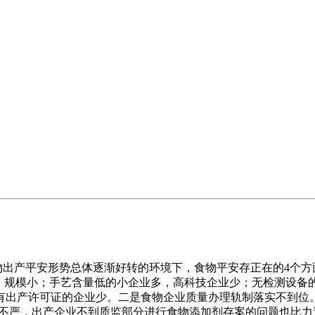
物出产平安形势总体逐渐好转的环境下，食物平安存正在的4个方
多、规模小；手艺含量低的小企业多，高科技企业少；无检测设备
有出产许可证的企业少。二是食物企业质量办理轨制落实不到位
理不严，出产企业不到质监部分进行食物添加剂存案的问题也比