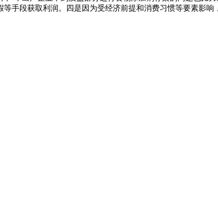
等手段获取利润。四是因为受经济前提和消费习惯等要素影响，而