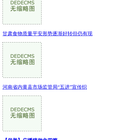
甘肃食物质量平安形势逐渐好转但仍有现
河南省内黄县市场监管局“五进”宣传织