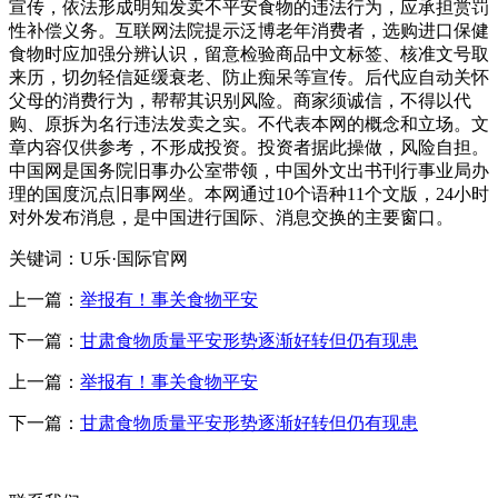
宣传，依法形成明知发卖不平安食物的违法行为，应承担赏罚
性补偿义务。互联网法院提示泛博老年消费者，选购进口保健
食物时应加强分辨认识，留意检验商品中文标签、核准文号取
来历，切勿轻信延缓衰老、防止痴呆等宣传。后代应自动关怀
父母的消费行为，帮帮其识别风险。商家须诚信，不得以代
购、原拆为名行违法发卖之实。不代表本网的概念和立场。文
章内容仅供参考，不形成投资。投资者据此操做，风险自担。
中国网是国务院旧事办公室带领，中国外文出书刊行事业局办
理的国度沉点旧事网坐。本网通过10个语种11个文版，24小时
对外发布消息，是中国进行国际、消息交换的主要窗口。
关键词：U乐·国际官网
上一篇：
举报有！事关食物平安
下一篇：
甘肃食物质量平安形势逐渐好转但仍有现患
上一篇：
举报有！事关食物平安
下一篇：
甘肃食物质量平安形势逐渐好转但仍有现患