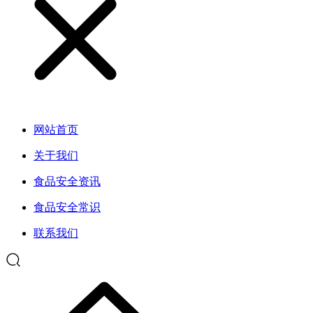
网站首页
关于我们
食品安全资讯
食品安全常识
联系我们