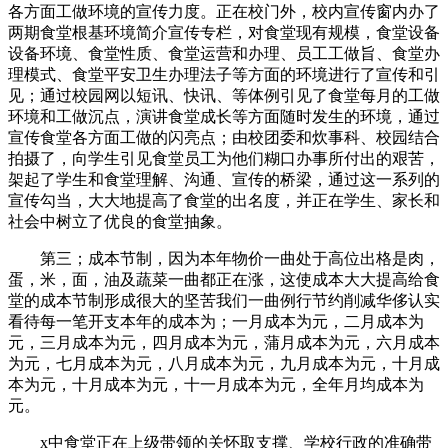
各方面工做环境的宣传力度。正在校门外，校内宣传窗内办了
两期食堂根基环境简介宣传专栏，对食堂现有规模，食堂设备
设备环境、食堂性质、食堂运营和办理、员工工做旨、食堂办
理模式、食堂平安卫生办理法子等方面的环境进行了宣传和引
见；通过校园网以短讯、快讯、等体例引见了食堂每月的工做
环境和工做沉点，演讲食堂成长等方面随时发生的环境，通过
宣传食堂各方面工做的闪亮点；由校团委和炊事科、校园结合
拍摄了，向学生引见食堂员工为他们糊口办事所付出的艰苦，
架起了学生和食堂理解、沟通、宣传的桥梁，通过这一系列的
宣传勾当，大大地提高了食堂的出名度，并正在学生、家长和
社会中树立了优良的食堂抽象。
第三；成本节制，因为本年物价一曲处于高位出格是肉，
蛋，米，面，油及蔬菜一曲都正在涨，这使成本大大提高给食
堂的成本节制形成很大的坚苦我们一曲例行节约削减华侈认实
看待每一笔开支本年的成本为；一月成本为元，二月成本为
元，三月成本为元，四月成本为元，蒲月成本为元，六月成本
为元，七月成本为元，八月成本为元，九月成本为元，十月成
本为元，十月成本为元，十一月成本为元，全年月均成本为
元。
x中食堂正在上级带领的关怀取支撑、学校行政的准确带