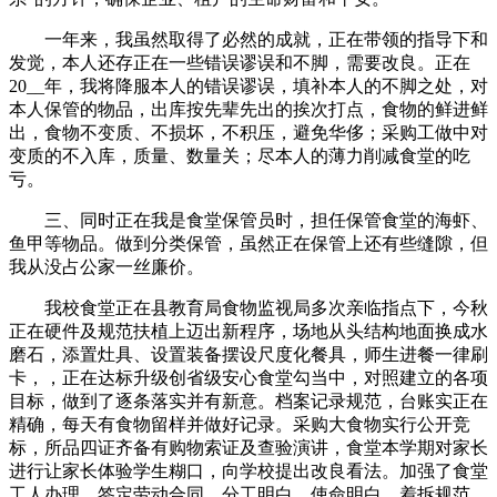
一年来，我虽然取得了必然的成就，正在带领的指导下和
发觉，本人还存正在一些错误谬误和不脚，需要改良。正在
20__年，我将降服本人的错误谬误，填补本人的不脚之处，对
本人保管的物品，出库按先辈先出的挨次打点，食物的鲜进鲜
出，食物不变质、不损坏，不积压，避免华侈；采购工做中对
变质的不入库，质量、数量关；尽本人的薄力削减食堂的吃
亏。
三、同时正在我是食堂保管员时，担任保管食堂的海虾、
鱼甲等物品。做到分类保管，虽然正在保管上还有些缝隙，但
我从没占公家一丝廉价。
我校食堂正在县教育局食物监视局多次亲临指点下，今秋
正在硬件及规范扶植上迈出新程序，场地从头结构地面换成水
磨石，添置灶具、设置装备摆设尺度化餐具，师生进餐一律刷
卡，，正在达标升级创省级安心食堂勾当中，对照建立的各项
目标，做到了逐条落实并有新意。档案记录规范，台账实正在
精确，每天有食物留样并做好记录。采购大食物实行公开竞
标，所品四证齐备有购物索证及查验演讲，食堂本学期对家长
进行让家长体验学生糊口，向学校提出改良看法。加强了食堂
工人办理，签定劳动合同，分工明白，使命明白，着拆规范，