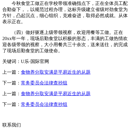
今秋食堂工做正在学校带领准确指点下，正在全体员工配
合勤奋下，，以规范过程办理，达标升级建立省级对劲食堂为
方针，凸起沉点，细心组织，克难奋进，取得必然成就。从体
表示正在。
（四）做好驱逐上级带领视察，欢迎用餐等工做。正在
20xx年一年，现场后勤食堂以积极的形态，丰满的工做热情欢
迎各级带领的视察，大小用餐共三十余次，送来送往，的完成
了现场后勤食堂的工做使命。
关键词：U乐·国际官网
上一篇：
食物养分取安满是平易近生的从题
下一篇：
常务委员会法律查抄组
上一篇：
食物养分取安满是平易近生的从题
下一篇：
常务委员会法律查抄组
联系我们