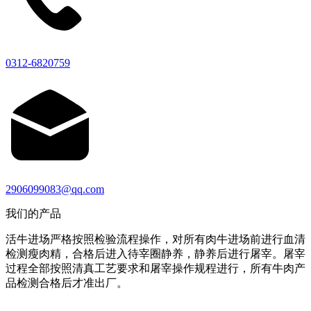
0312-6820759
2906099083@qq.com
我们的产品
活牛进场严格按照检验流程操作，对所有肉牛进场前进行血清
检测瘦肉精，合格后进入待宰圈静养，静养后进行屠宰。屠宰
过程全部按照清真工艺要求和屠宰操作规程进行，所有牛肉产
品检测合格后才准出厂。