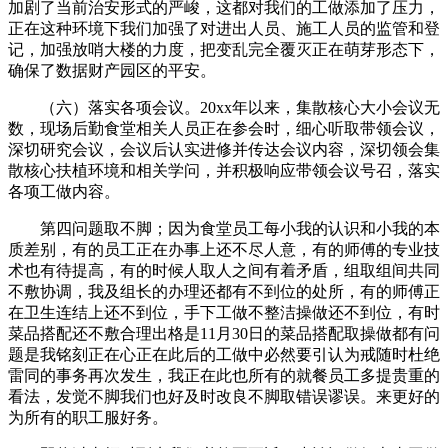
加剧了当前治安形式的严峻，这都对我们的工做添加了压力，
正在这种环境下我们加强了对进出人员、施工人员的监管和登
记，加强放哨大楼的力度，把变乱完全覆灭正在萌芽形态下，
确保了数据财产园区的平安。
（六）落实各项会议。20xx年以来，集散核心大小会议无
数，现场后勤食堂相关人员正在参会时，细心听取带领会议，
深切研究会议，会议后认实进修并传达会议内容，深切领会集
散核心扶植环境和相关学问，并积极响应带领会议号召，落实
各项工做内容。
第四问题取不脚；因为食堂员工每小我的认识和小我的本
质差别，有的员工正在办事上还不尽人意，有的师傅的专业技
术也有待提高，有的时候人取人之间有着矛盾，组取组间共同
不敷协调，我及组长的办理还都有不到位的处所，有的师傅正
在卫生连结上还不到位，手下工做不整洁操做还不到位，有时
菜品搭配还不敷合理出格是11月30日的菜品搭配取操做都有问
题是我铭刻正在心正在此后的工做中必然要引认为戒随时杜绝
雷同的事务再次发生，我正在此也所有的就餐员工多提贵重的
看法，发觉不脚我们也好及时改良不脚取错误谬误。来更好的
为所有的职工服好务。