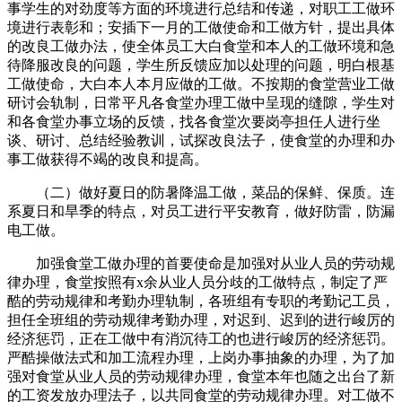
事学生的对劲度等方面的环境进行总结和传递，对职工工做环
境进行表彰和；安插下一月的工做使命和工做方针，提出具体
的改良工做办法，使全体员工大白食堂和本人的工做环境和急
待降服改良的问题，学生所反馈应加以处理的问题，明白根基
工做使命，大白本人本月应做的工做。不按期的食堂营业工做
研讨会轨制，日常平凡各食堂办理工做中呈现的缝隙，学生对
和各食堂办事立场的反馈，找各食堂次要岗亭担任人进行坐
谈、研讨、总结经验教训，试探改良法子，使食堂的办理和办
事工做获得不竭的改良和提高。
（二）做好夏日的防暑降温工做，菜品的保鲜、保质。连
系夏日和旱季的特点，对员工进行平安教育，做好防雷，防漏
电工做。
加强食堂工做办理的首要使命是加强对从业人员的劳动规
律办理，食堂按照有x余从业人员分歧的工做特点，制定了严
酷的劳动规律和考勤办理轨制，各班组有专职的考勤记工员，
担任全班组的劳动规律考勤办理，对迟到、迟到的进行峻厉的
经济惩罚，正在工做中有消沉待工的也进行峻厉的经济惩罚。
严酷操做法式和加工流程办理，上岗办事抽象的办理，为了加
强对食堂从业人员的劳动规律办理，食堂本年也随之出台了新
的工资发放办理法子，以共同食堂的劳动规律办理。对工做不