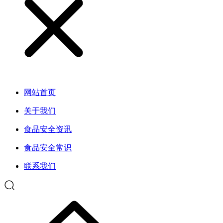
网站首页
关于我们
食品安全资讯
食品安全常识
联系我们