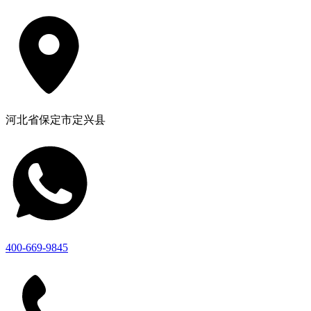
河北省保定市定兴县
400-669-9845