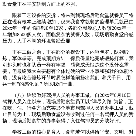
勤食堂正在平安轨制方面上的不脚。
跟着工艺设备的安拆，将来到我现场后勤食堂就餐员工将
正在现有根本上继续增加，仅来我食堂就餐的监理单元就已由
20xx年一年的4家增加至12家，各部分就餐总人数较20xx年一
年增加8500多人次。面临复杂的就餐人数，现场后勤食堂倍感
压力，人手不脚的环境曾经凸显。
正在工做之余，正在部分的摆设下，内容包罗，队列锻
炼，军体拳等。完成预期方针，保质保量地完成锻炼打算，我
刚起头时也和队员一样有牢骚，感觉成天锻炼这个没什么需
要，但最终我大白要想有全体过硬的营业本事和强壮的体能本
质，没有吃苦锻炼环节时辰怎样能阐扬出我们“养兵千日、用
兵一时”的感化呢？所以我们一曲。
（八）继续做好驾押人员的办事工做。自20xx年8月16日
驾押人员入住以来，现场后勤食堂员工以“详尽入微”为旨，正
在吃、住、行各方面充实15个地市局驾押人员的办事工做，截
止目前为止，现场后勤食堂没有收到过任何一名驾押人员的赞
扬，现场后勤食堂的办事获得了入住驾押员的分歧好评。
学校工做的核心是育人，食堂若何以供给平安、文明、对