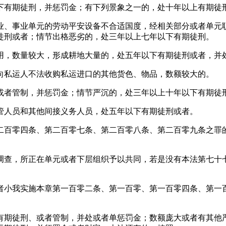
有期徒刑，并惩罚金；有下列景象之一的，处十年以上有期徒
、事业单元的劳动平安设备不合适国度，经相关部分或者单元职
徒刑或者；情节出格恶劣的，处三年以上七年以下有期徒刑。
，数量较大，形成耕地大量的，处五年以下有期徒刑或者，并
私运人不法收购私运进口的其他货色、物品，数额较大的。
者管制，并惩罚金；情节严沉的，处三年以上十年以下有期徒
人员和其他间接义务人员，处五年以下有期徒刑或者。
百零四条、第二百零七条、第二百零八条、第二百零九条之罪的
查，所正在单元或者下层组织予以共同，若是没有本法第七十七
小我实施本章第一百零二条、第一百零、第一百零四条、第一百
期徒刑、或者管制，并处或者单惩罚金；数额庞大或者有其他严