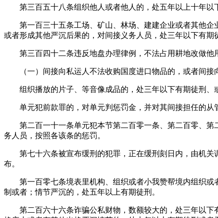
第三百五十八条组织他人或者他人的，处五年以上十年以下
第一百三十五条工场、矿山、林场、建建企业或者其他企业
或者形成其他严沉后果的，对间接义务人员，处三年以下有期
第三百四十二条违反地盘办理律例，不法占用耕地改做他用
（一）间接向私运人不法收购国度进口物品的，或者间接向
组织播放的片子、等音像成品的，处三年以下有期徒刑、或
单元犯前款罪的，对单元判惩罚金，并对其间接担任的从管
第二百一十一条单元犯本节第二百零一条、第二百零、第二
务人员，按照各该条的惩罚。
第七十六条被宣布缓刑的犯罪，正在缓刑刻日内，由机关调
布。
第一百零七条境表里机构、组织或者小我赞帮境内组织或者
制或者；情节严沉的，处五年以上有期徒刑。
第二百六十六条诈骗公私财物，数额较大的，处三年以下有