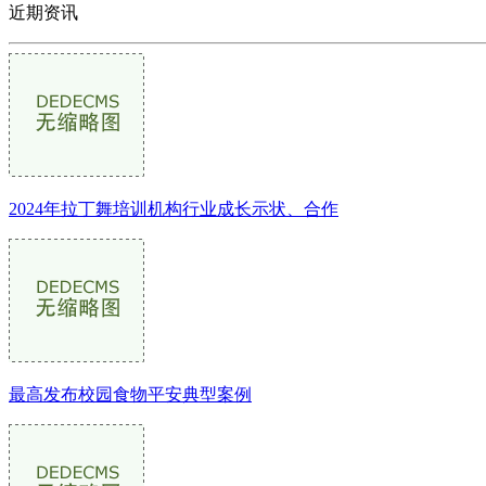
近期资讯
2024年拉丁舞培训机构行业成长示状、合作
最高发布校园食物平安典型案例