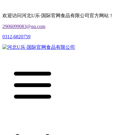
欢迎访问河北U乐·国际官网食品有限公司官方网站！
2906099083@qq.com
0312-6820759