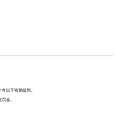
十年以下有期徒刑。
惩罚金。