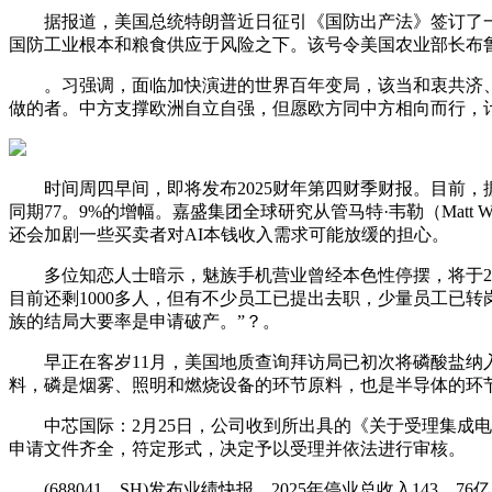
据报道，美国总统特朗普近日征引《国防出产法》签订了一
国防工业根本和粮食供应于风险之下。该号令美国农业部长布
。习强调，面临加快演进的世界百年变局，该当和衷共济、
做的者。中方支撑欧洲自立自强，但愿欧方同中方相向而行，
时间周四早间，即将发布2025财年第四财季财报。目前，据Tr
同期77。9%的增幅。嘉盛集团全球研究从管马特·韦勒（Mat
还会加剧一些买卖者对AI本钱收入需求可能放缓的担心。
多位知恋人士暗示，魅族手机营业曾经本色性停摆，将于2026
目前还剩1000多人，但有不少员工已提出去职，少量员工已
族的结局大要率是申请破产。”？。
早正在客岁11月，美国地质查询拜访局已初次将磷酸盐纳入
料，磷是烟雾、照明和燃烧设备的环节原料，也是半导体的环
中芯国际：2月25日，公司收到所出具的《关于受理集成电
申请文件齐全，符定形式，决定予以受理并依法进行审核。
(688041。SH)发布业绩快报，2025年停业总收入143。