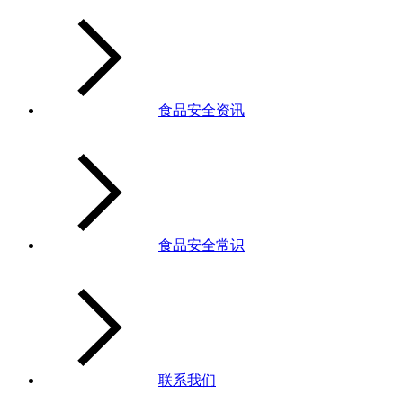
食品安全资讯
食品安全常识
联系我们