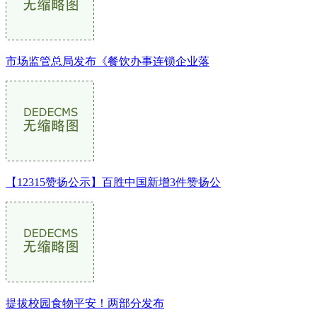
市场监管总局发布《餐饮办事连锁企业落
【12315赞扬公示】百胜中国新增3件赞扬公
提拔校园食物平安！两部分发布