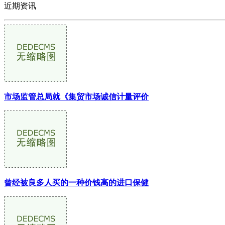
近期资讯
市场监管总局就《集贸市场诚信计量评价
曾经被良多人买的一种价钱高的进口保健