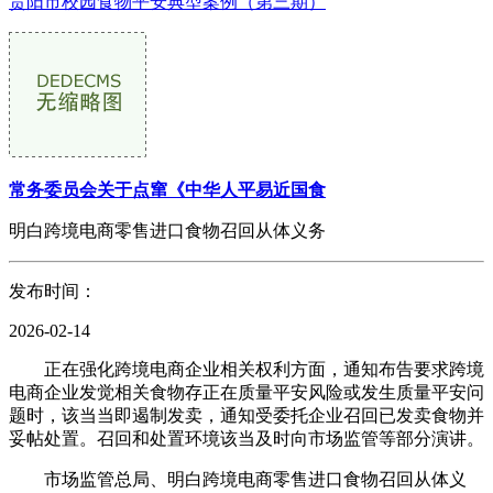
贵阳市校园食物平安典型案例（第三期）
常务委员会关于点窜《中华人平易近国食
明白跨境电商零售进口食物召回从体义务
发布时间：
2026-02-14
正在强化跨境电商企业相关权利方面，通知布告要求跨境
电商企业发觉相关食物存正在质量平安风险或发生质量平安问
题时，该当当即遏制发卖，通知受委托企业召回已发卖食物并
妥帖处置。召回和处置环境该当及时向市场监管等部分演讲。
市场监管总局、明白跨境电商零售进口食物召回从体义