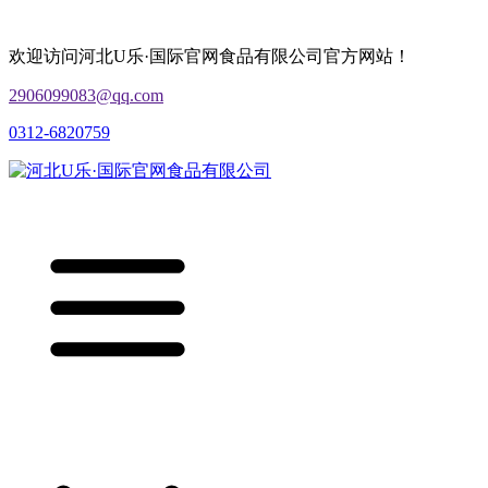
欢迎访问河北U乐·国际官网食品有限公司官方网站！
2906099083@qq.com
0312-6820759