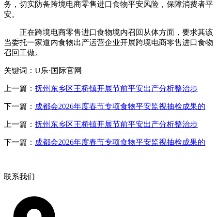
务，切实防备跨境电商零售进口食物平安风险，保障消费者平
安。
正在跨境电商零售进口食物境内召回从体方面，要求其该
当委托一家道内食物出产运营企业开展跨境电商零售进口食物
召回工做。
关键词：U乐·国际官网
上一篇：
抚州东乡区王桥镇开展节前平安出产分析整治步
下一篇：
成都会2026年度春节专项食物平安监视抽检成果的
上一篇：
抚州东乡区王桥镇开展节前平安出产分析整治步
下一篇：
成都会2026年度春节专项食物平安监视抽检成果的
联系我们