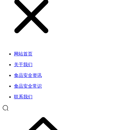
网站首页
关于我们
食品安全资讯
食品安全常识
联系我们