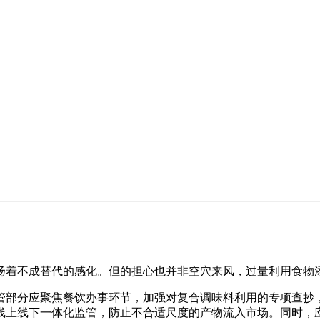
着不成替代的感化。但的担心也并非空穴来风，过量利用食物
部分应聚焦餐饮办事环节，加强对复合调味料利用的专项查抄，
线上线下一体化监管，防止不合适尺度的产物流入市场。同时，