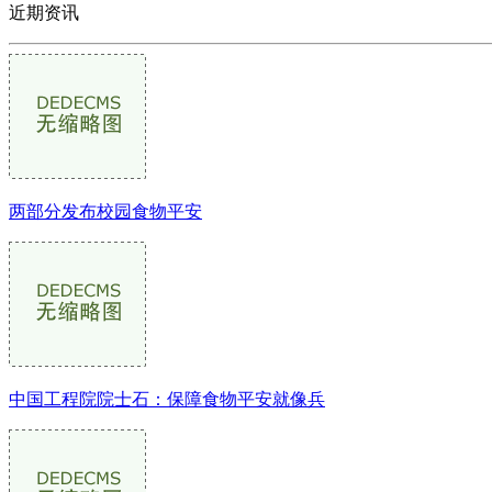
近期资讯
两部分发布校园食物平安
中国工程院院士石：保障食物平安就像兵