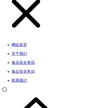
网站首页
关于我们
食品安全资讯
食品安全常识
联系我们