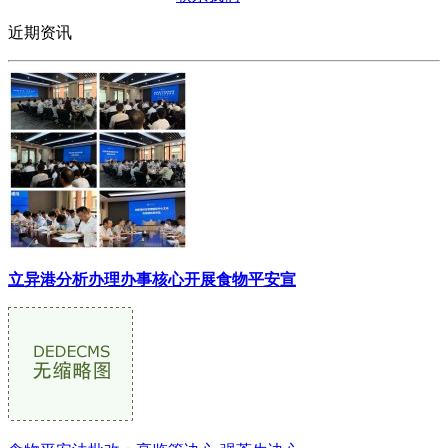
近期资讯
立异港分析办理办事核心开展食物平安宣