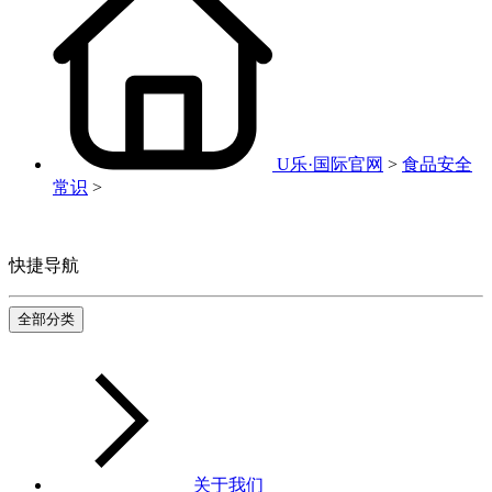
U乐·国际官网
>
食品安全
常识
>
快捷导航
全部分类
关于我们