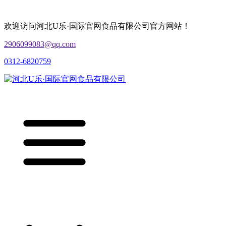
欢迎访问河北U乐·国际官网食品有限公司官方网站！
2906099083@qq.com
0312-6820759