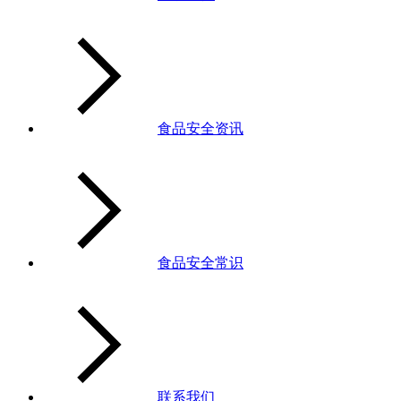
食品安全资讯
食品安全常识
联系我们