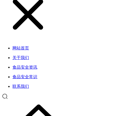
网站首页
关于我们
食品安全资讯
食品安全常识
联系我们