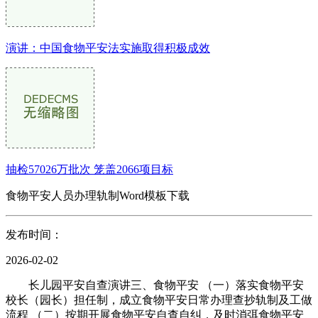
演讲：中国食物平安法实施取得积极成效
抽检57026万批次 笼盖2066项目标
食物平安人员办理轨制Word模板下载
发布时间：
2026-02-02
长儿园平安自查演讲三、食物平安 （一）落实食物平安
校长（园长）担任制，成立食物平安日常办理查抄轨制及工做
流程 （二）按期开展食物平安自查自纠，及时消弭食物平安