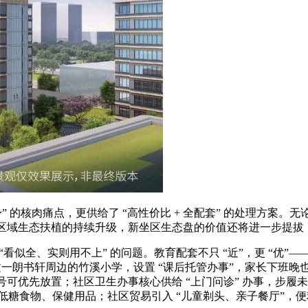
核肉痛点，更供给了 “高性价比 + 全配套” 的处理方案。无
区域生态扶植的持续升级，新坐区生态盘的价值还将进一步提拔，
看似全、实则用不上” 的问题。教育配套不只 “近”，更 “优”
朗书轩周边的竹溪小学，设置 “课后托管办事”，家长下班晚也不
号可优先放置；社区卫生办事核心供给 “上门问诊” 办事，步履
卖低糖食物、保健用品；社区贸易引入 “儿童剃头、亲子餐厅”，