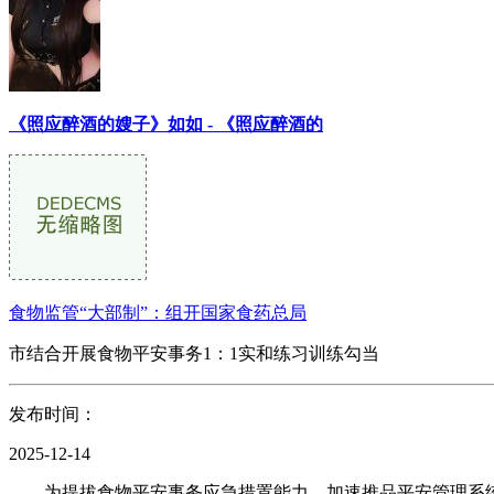
《照应醉酒的嫂子》如如 - 《照应醉酒的
食物监管“大部制”：组开国家食药总局
市结合开展食物平安事务1：1实和练习训练勾当
发布时间：
2025-12-14
为提拔食物平安事务应急措置能力，加速推品平安管理系统和