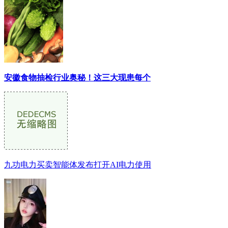
安徽食物抽检行业奥秘！这三大现患每个
九功电力买卖智能体发布打开AI电力使用