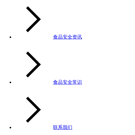
食品安全资讯
食品安全常识
联系我们