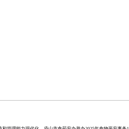
管理能力现代化，庐山市食药安办举办2025年食物平安事务1