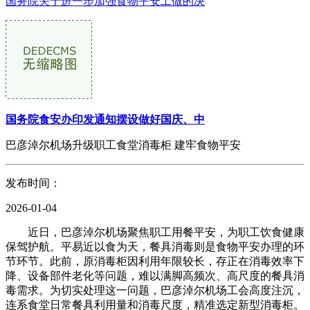
国务院关于进一步加强食物平安工做的决
国务院食安办印发通知摆设做好国庆、中
巴彦淖尔机场升级职工食堂消毒柜 建牢食物平安
发布时间：
2026-01-04
近日，巴彦淖尔机场聚焦职工用餐平安，为职工饮食健康
保驾护航。平易近以食为天，餐具消毒则是食物平安办理的环
节环节。此前，原消毒柜因利用年限较长，存正在消毒效率下
降、设备部件老化等问题，难以满脚高频次、高尺度的餐具消
毒需求。为切实处理这一问题，巴彦淖尔机场工会高度注沉，
连系食堂日常餐具利用量和消毒尺度，精准选定新型消毒柜。