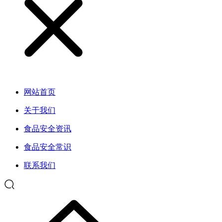
网站首页
关于我们
食品安全资讯
食品安全常识
联系我们