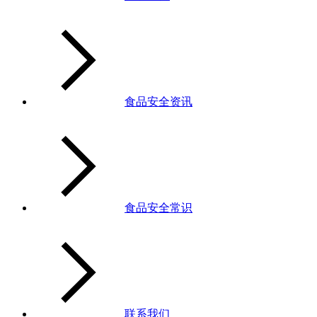
食品安全资讯
食品安全常识
联系我们