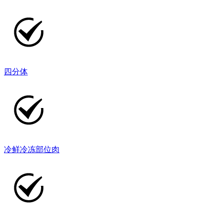
四分体
冷鲜冷冻部位肉