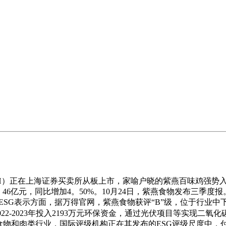
7。SH）正在上海证券买卖所从板上市，家喻户晓的紫燕百味鸡强势
。46亿元，同比增加4。50%。10月24日，紫燕食物发布三季度
压。ESG表示方面，据万得官网，紫燕食物获评“B”级，位于行业
-2023年投入2193万元环保资金，通过光伏项目等实现二氧化碳
食物和肉类行业，国际评级机构正在其发布的ESG评级尺度中，付