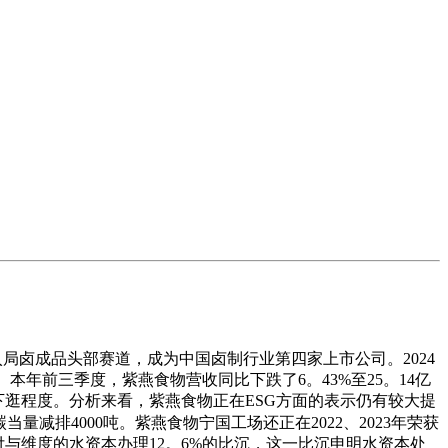
入局卤成品头部赛道，成为中国卤制行业第四家上市公司。2024
报。本年前三季度，紫燕食物营收同比下跌了6。43%至25。14亿
中下逛程度。分析来看，紫燕食物正在ESG方面的表示仍有较大提
当量减排4000吨。紫燕食物宁国工场还正在2022、2023年荣获
与维度的水资本办理12。6%的比沉，这一比沉申明水资本处