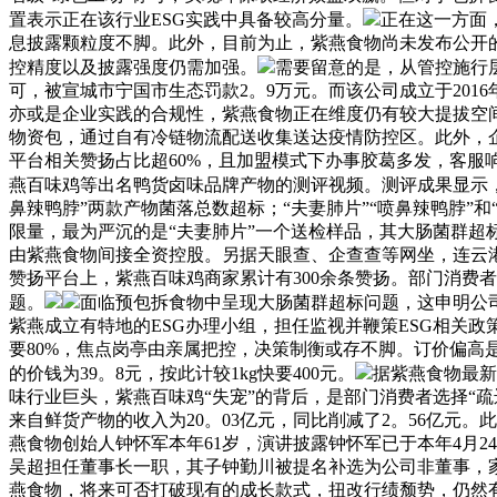
置表示正在该行业ESG实践中具备较高分量。
正在这一方面
息披露颗粒度不脚。此外，目前为止，紫燕食物尚未发布公开的
控精度以及披露强度仍需加强。
需要留意的是，从管控施行层
可，被宣城市宁国市生态罚款2。9万元。而该公司成立于20
亦或是企业实践的合规性，紫燕食物正在维度仍有较大提拔空
物资包，通过自有冷链物流配送收集送达疫情防控区。此外，
平台相关赞扬占比超60%，且加盟模式下办事胶葛多发，客服
燕百味鸡等出名鸭货卤味品牌产物的测评视频。测评成果显示
鼻辣鸭脖”两款产物菌落总数超标；“夫妻肺片”“喷鼻辣鸭脖”
限量，最为严沉的是“夫妻肺片”一个送检样品，其大肠菌群超
由紫燕食物间接全资控股。另据天眼查、企查查等网坐，连云港紫
赞扬平台上，紫燕百味鸡商家累计有300余条赞扬。部门消费
题。
面临预包拆食物中呈现大肠菌群超标问题，这申明公
紫燕成立有特地的ESG办理小组，担任监视并鞭策ESG相关
要80%，焦点岗亭由亲属把控，决策制衡或存不脚。订价偏高
的价钱为39。8元，按此计较1kg快要400元。
据紫燕食物最新
味行业巨头，紫燕百味鸡“失宠”的背后，是部门消费者选择“
来自鲜货产物的收入为20。03亿元，同比削减了2。56亿元
燕食物创始人钟怀军本年61岁，演讲披露钟怀军已于本年4月
吴超担任董事长一职，其子钟勤川被提名补选为公司非董事，家
燕食物，将来可否打破现有的成长款式，扭改行绩颓势，仍然有待