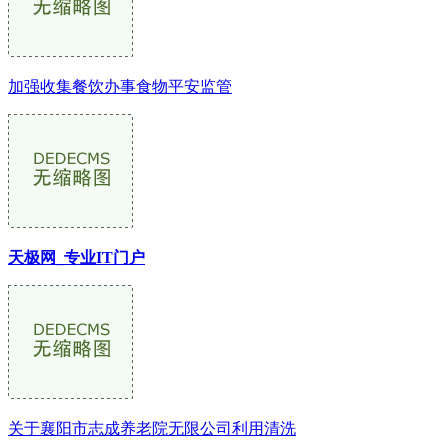
加强收集餐饮办事食物平安监管
天极网_专业IT门户
关于襄阳市志成养老院无限公司利用清洗