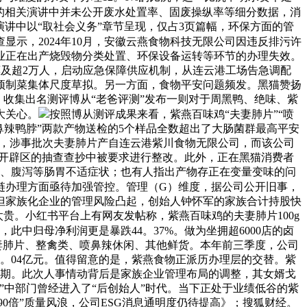
的相关演讲中并未公开废水处置率、固废操纵率等细分数据，消
讲中以“取社会义务”章节呈现，仅占3页篇幅，环保方面的管
示，2024年10月，安徽云燕食物科技无限公司因违反排污许
企业正在出产烧毁物分类处置、环保设备运转等环节的办理失效。
及超2万人，启动应急保障供应机制，从连云港工场告急调配
预制菜集体尺度草拟。另一方面，食物平安问题频发。黑猫赞扬
，收集出名测评博从“老爸评测”发布一则对于周黑鸭、绝味、紫
大关心。
按照博从测评成果来看，紫燕百味鸡“夫妻肺片”“喷
喷鼻辣鸭脖”两款产物送检的5个样品全数超出了大肠菌群最高平安
到，涉事批次夫妻肺片产自连云港紫川食物无限公司，而该公司
理局开辟区的抽查查抄中被要求进行整改。此外，正在黑猫消费者
痛、腹泻等肠胃不适症状；也有人指出产物存正在变量变味的问
链办理方面亟待加强管控。管理（G）维度，据公司公开旧事，
。但家族化企业的管理风险凸起，创始人钟怀军的家族合计持股快
贵。小红书平台上有网友发帖称，紫燕百味鸡的夫妻肺片100g
中归母净利润更是暴跌44。37%。做为坐拥超6000店的卤
妻肺片、整禽类、喷鼻辣休闲、其他鲜货。本年前三季度，公司
减1。04亿元。值得留意的是，紫燕食物正派历办理层的交替。紫
任期。此次人事情动背后是家族企业管理布局的调整，其女婿戈
中部门曾经进入了“后创始人”时代。当下正处于业绩低谷的紫
90倍”质量风浪，公司ESG消息通明度仍待提高》；搜狐财经。