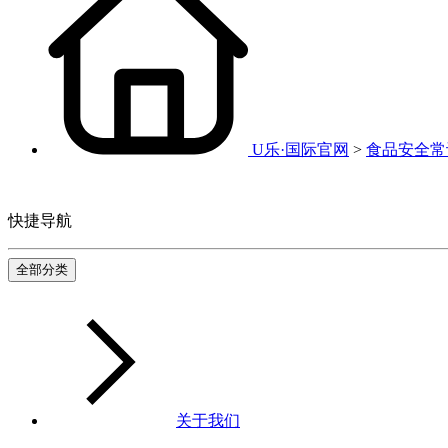
U乐·国际官网
>
食品安全常
快捷导航
全部分类
关于我们