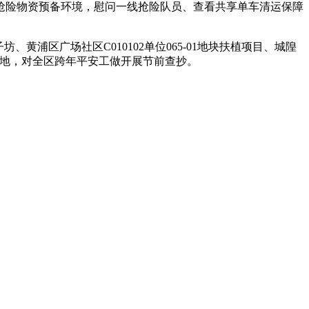
抢险物资预备环境，慰问一线抢险队员、查看共享单车清运保障
浦区广场社区C010102单位065-01地块扶植项目、城隍
等地，对全区跨年平安工做开展节前查抄。