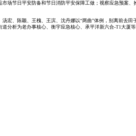
品市场节日平安防备和节日消防平安保障工做；视察应急预案、
宏、陈颖、王槐、王滨、沈丹娜以“两曲”体例，别离前去田子坊、黄
道分析为老办事核心、衡宇应急核心、承平洋新六合-T1大厦