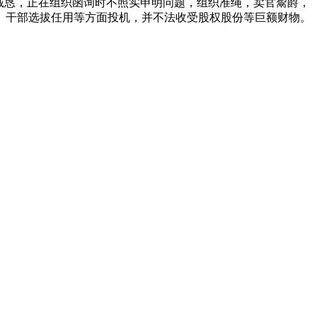
诚恳，正在组织函询时不照实申明问题，组织准绳，卖官鬻爵，
、干部选拔任用等方面投机，并不法收受股权股份等巨额财物。