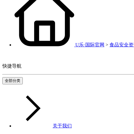
U乐·国际官网
>
食品安全资
快捷导航
全部分类
关于我们