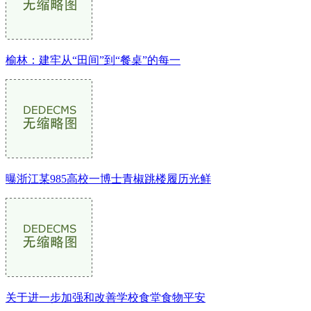
榆林：建牢从“田间”到“餐桌”的每一
曝浙江某985高校一博士青椒跳楼履历光鲜
关于进一步加强和改善学校食堂食物平安