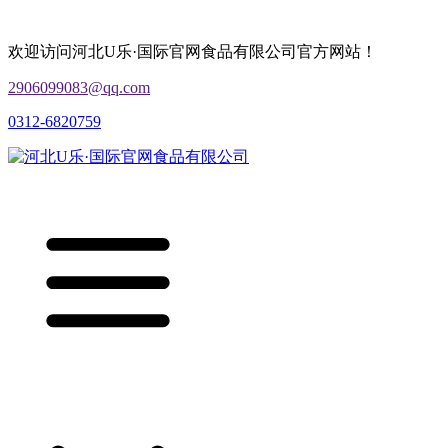
欢迎访问河北U乐·国际官网食品有限公司官方网站！
2906099083@qq.com
0312-6820759