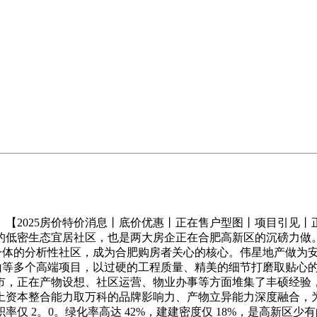
2025房价特价消息丨底价优惠丨正在售户型图丨项目引见丨
开辟的低密生态宜居社区，也是两大房企正在合肥高新区的沉磅力做
体的分析性社区，成为合肥购房者关心的核心。伟星地产做为安徽
湖山等多个高端项目，以过硬的工程质量、精美的细节打磨取贴心
市，正在产物设想、社区运营、物业办事等方面堆集了丰硕经验
土资本整合能力取万科的品牌影响力、产物立异能力深度融合，
率仅 2。0。绿化率高达 42%，建建密度仅 18%，是高新区少有的