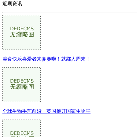
近期资讯
美食快乐喜爱者来参赛啦！就鄙人周末！
全球生物手艺前沿：英国筹开国家生物平