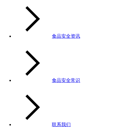
食品安全资讯
食品安全常识
联系我们