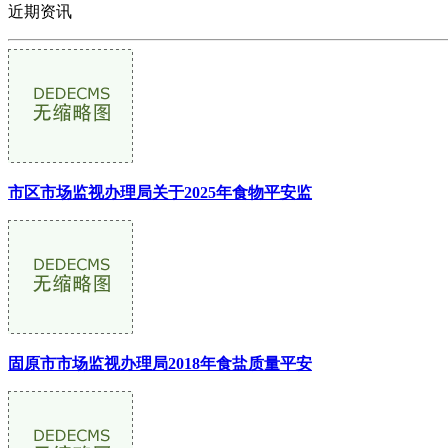
近期资讯
市区市场监视办理局关于2025年食物平安监
固原市市场监视办理局2018年食盐质量平安