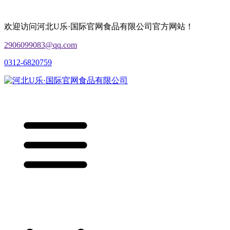
欢迎访问河北U乐·国际官网食品有限公司官方网站！
2906099083@qq.com
0312-6820759