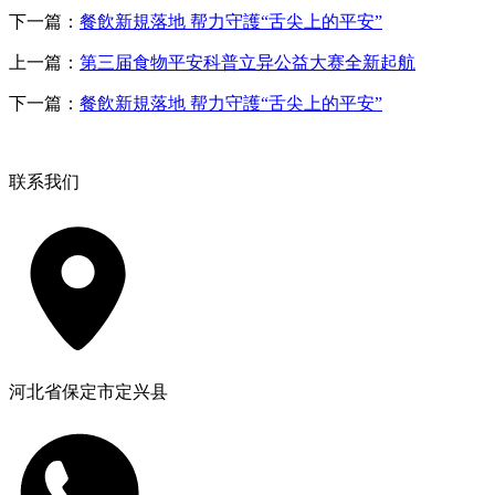
下一篇：
餐飲新規落地 帮力守護“舌尖上的平安”
上一篇：
第三届食物平安科普立异公益大赛全新起航
下一篇：
餐飲新規落地 帮力守護“舌尖上的平安”
联系我们
河北省保定市定兴县