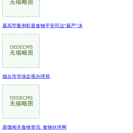
最高型案例彰显食物平安司法“最严”决
烟台市市场监视办理局
蒸馏相关食物资讯_食物伙伴网