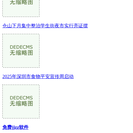
仓山下月集中整治学生街夜市实行亮证摆
2025年深圳市食物平安宣传周启动
免费jjzz软件