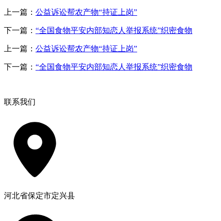
上一篇：
公益诉讼帮农产物“持证上岗”
下一篇：
“全国食物平安内部知恋人举报系统”织密食物
上一篇：
公益诉讼帮农产物“持证上岗”
下一篇：
“全国食物平安内部知恋人举报系统”织密食物
联系我们
河北省保定市定兴县