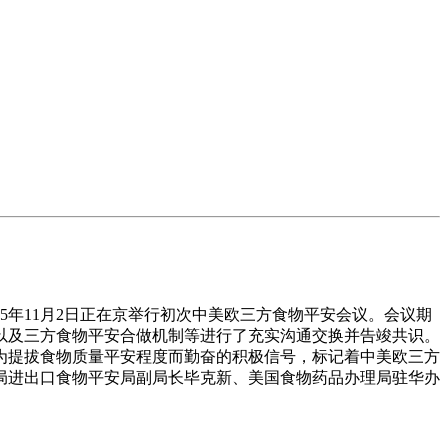
年11月2日正在京举行初次中美欧三方食物平安会议。会议期
以及三方食物平安合做机制等进行了充实沟通交换并告竣共识。
为提拔食物质量平安程度而勤奋的积极信号，标记着中美欧三方
局进出口食物平安局副局长毕克新、美国食物药品办理局驻华办