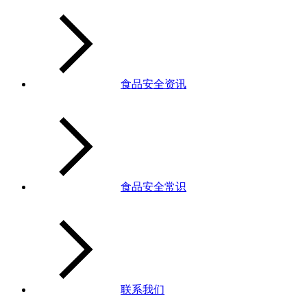
食品安全资讯
食品安全常识
联系我们