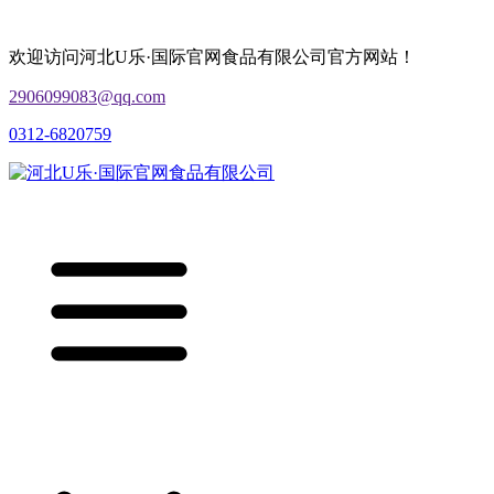
欢迎访问河北U乐·国际官网食品有限公司官方网站！
2906099083@qq.com
0312-6820759