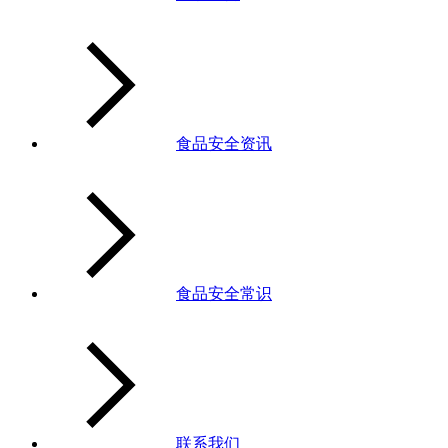
食品安全资讯
食品安全常识
联系我们