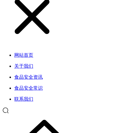
网站首页
关于我们
食品安全资讯
食品安全常识
联系我们