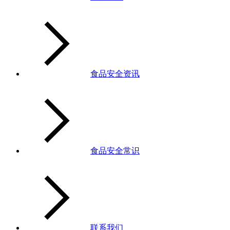
食品安全资讯
食品安全常识
联系我们