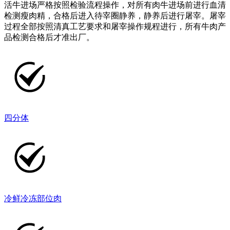
活牛进场严格按照检验流程操作，对所有肉牛进场前进行血清
检测瘦肉精，合格后进入待宰圈静养，静养后进行屠宰。屠宰
过程全部按照清真工艺要求和屠宰操作规程进行，所有牛肉产
品检测合格后才准出厂。
四分体
冷鲜冷冻部位肉