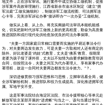
地文件，正在涉军审讯、施行案件中成立协做工做机制，促推
涉军案件高效审理施行。江西省新余市渝水区制定《建立“拥
军法庭”工做实施细则》，制做涉军工做流程图、司法拥军连
心卡等，完美涉军诉讼办事“接诉即办”“一次办妥”工做机制。
做实从上看、从上办。将充实阐扬司法审讯本能机能感
化，切实把新时代涉军工做推上新的更高程度，勤奋为高质量
推进国防和戎行现代化供给愈加优良的司法办事保障。
“夫妻一方因家庭日常糊口需要而实施的平易近事法令行
为，对夫妻两边发生效力，可是夫妻一方取相对人还有商定的
除外。好比老婆是‘鸡娃’式教育，丈夫是‘佛系’教育。假期里
老婆为孩子报了课外班，丈夫以不知情为由要求解除教育培训
合同，但按照法令，夫妻之间互为代办署理人、享有家事代办
署理权，故这一合同对夫妻两边都发生法令效力。”？。
深切进修贯彻习强军思惟和习思惟，立脚审讯看全局，健
全涉军解纷机制，推进部队和役力生成提高、深化推进拥军优
属、军地平安不变。
这是军事法院结合海淀区法院、市法令援帮核心等单元赴
解放军驻京某部开展的“进虎帐”勾当之一。该勾当通过学问、