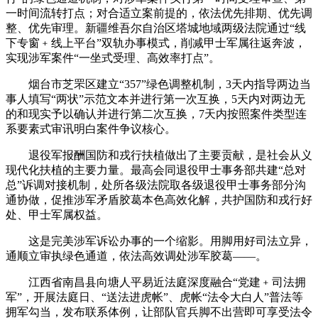
一时间流转打点；对合适立案前提的，依法优先排期、优先调
整、优先审理。新疆维吾尔自治区塔城地域两级法院通过“线
下专窗﹢线上平台”双轨办事模式，削减甲士军属往返奔波，
实现涉军案件“一坐式受理、高效率打点”。
烟台市芝罘区建立“357”绿色调整机制，3天内指导两边当
事人填写“两状”示范文本并进行第一次互换，5天内对两边无
的和现实予以确认并进行第二次互换，7天内按照案件类型连
系要素式审讯明白案件争议核心。
退役军报酬国防和戎行扶植做出了主要贡献，是社会从义
现代化扶植的主要力量。最高会同退役甲士事务部共建“总对
总”诉调对接机制，处所各级法院取各级退役甲士事务部分沟
通协做，促推涉军矛盾胶葛本色高效化解，共护国防和戎行好
处、甲士军属权益。
这是完美涉军诉讼办事的一个缩影。用脚用好司法立异，
通顺立审执绿色通道，依法高效调处涉军胶葛——。
江西省南昌县向塘人平易近法庭深度融合“党建﹢司法拥
军”，开展法庭日、“送法进虎帐”、虎帐“法令大白人”普法等
拥军勾当，发布联系体例，让部队官兵脚不出营即可享受法令