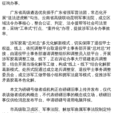
征询办事。
广东省高级遴选优良插手广东省强军普法团，常态化开
展“送法进虎帐”勾当。云南省高级联动昆明军事法院，成立区
域法令办事核心，整合公证、判定、法令援帮等社会司法资
本，采纳“工单式”打点、“案件化”办理，提拔涉军法令办事效
率。
涉军胶葛“总对总”多元化解新模式，切实保障了退役甲士
权益。线上，依托调整平台取退役甲士事务部开展“总对总”对
接，由退役甲士事务部邀请调整组织和调整员入驻平台，开展
涉军胶葛调整工做。线下，正在诉讼办事大厅搭建老兵调整
室，结合开展当场化解等工做，构成“线上﹢线下”结合化解胶
葛新模式。处所式院通过成立老兵调整室、退役甲士事务调整
委员会，成立涉军工做带领小组和拥军法庭等模式，促推涉军
矛盾胶葛本色化解。
本文为磅礴号做者或机构正在磅礴旧事上传并发布，仅代
表该做者或机构概念，不代表磅礴旧事的概念或立场，磅礴旧
事仅供给消息发布平台。申请磅礴号请用电脑拜候。
市高级取卫戍区、军事法院、解放军曲属军事法院制定特