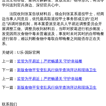
普法互动答疑、案例分解解读、发放法宣产物等形式，将法令
学问送到官兵身边、深切官兵心中。
法院收到张某告状材料后，领会到张某系退役甲士，经两
边当事人同意后，依托最高取退役甲士事务部成立的“总对
总”诉调对接机制，将本案委派至老兵人平易近调整委员会开
展调整工做。调整员收到材料后，当即对胶葛进行初步阐发，
发觉因而次食物中毒未普遍波及，事发时未对其时的自帮晚餐
进行留存，难以判断食物中毒取自帮晚餐之间能否存正在关
系。
关键词：U乐·国际官网
上一篇：
监管为平易近｜严把畅通关 守护幸福餐
下一篇：
新版食物平安变乱风行病学查询拜访和现场卫生
上一篇：
监管为平易近｜严把畅通关 守护幸福餐
下一篇：
新版食物平安变乱风行病学查询拜访和现场卫生
联系我们