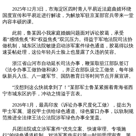
2025年12月3日，市海淀区四时青人平易近法庭曲婧环绕
国度宣传和平易近进行解读，为解放军驻京某部官兵带来一堂
内容丰硕的课。
此前，鲁某因小我家庭婚姻问题面对诉讼胶葛，承受
着“感情焦炙”和“权益焦炙”双沉压力。得益于军地法院司法协
做机制，城东区法院敏捷启动涉军案件绿色通道，胶葛得以快
速妥帖处理，这位年轻兵士脸上也显露了久违的笑容。
浙江省山河市自动延长司法办事，鞭策取驻江部队签订
《法令办事工做协做和谈》，并正在部队设立工做坐，每年操
纵新兵入伍、八一建军节、国防教育日等时间节点开展宣讲。
“没想到这么快就拿到了！”某部军士鲁某紧握着青海省西
宁市城东区的手，冲动之情溢于言表。
2026年1月，最高印发《诉讼办事尺度化工做》，提出为
甲士军属、退役甲士供给绿色通道、绿色窗口办事，以轨制规
范推进全法律王法公法院涉军绿色办事全笼盖。
兵团法院成立涉军案件“优先立案、快速审理、专项施
行”的绿色通道机制，对涉军案件实行第一时间受理审查、第