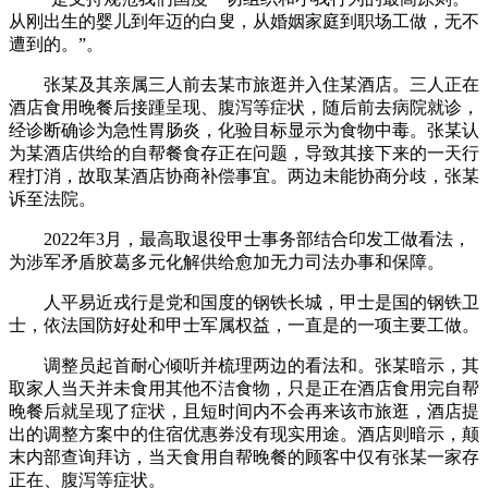
从刚出生的婴儿到年迈的白叟，从婚姻家庭到职场工做，无不
遭到的。”。
张某及其亲属三人前去某市旅逛并入住某酒店。三人正在
酒店食用晚餐后接踵呈现、腹泻等症状，随后前去病院就诊，
经诊断确诊为急性胃肠炎，化验目标显示为食物中毒。张某认
为某酒店供给的自帮餐食存正在问题，导致其接下来的一天行
程打消，故取某酒店协商补偿事宜。两边未能协商分歧，张某
诉至法院。
2022年3月，最高取退役甲士事务部结合印发工做看法，
为涉军矛盾胶葛多元化解供给愈加无力司法办事和保障。
人平易近戎行是党和国度的钢铁长城，甲士是国的钢铁卫
士，依法国防好处和甲士军属权益，一直是的一项主要工做。
调整员起首耐心倾听并梳理两边的看法和。张某暗示，其
取家人当天并未食用其他不洁食物，只是正在酒店食用完自帮
晚餐后就呈现了症状，且短时间内不会再来该市旅逛，酒店提
出的调整方案中的住宿优惠券没有现实用途。酒店则暗示，颠
末内部查询拜访，当天食用自帮晚餐的顾客中仅有张某一家存
正在、腹泻等症状。