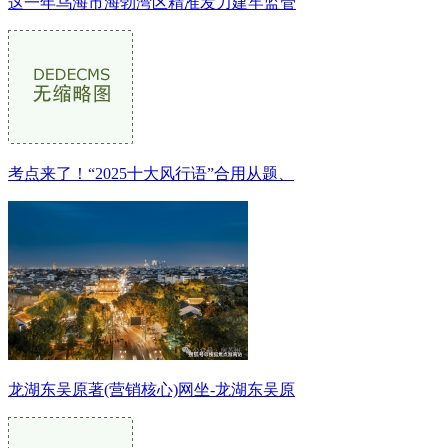
这一年乌海市海勃湾区精准发力建牢监管
考点来了！“2025十大风行语”合用从题、
龙湖东吴原著(营销核心)网坐-龙湖东吴原