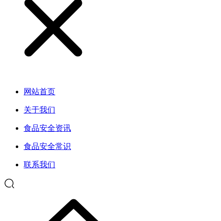
网站首页
关于我们
食品安全资讯
食品安全常识
联系我们