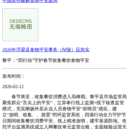
中国若何破解食物平安困局
2026年浮梁县食物平安事务（Ⅳ级）应急实
黎平：“四行动”守护春节收集餐饮食物平安
发布时间：
2026-02-12
春节将至，收集餐饮消费进入高峰期。黎平县市场监管局
聚焦群众“舌尖上的平安”，立异奉行线上监测+线下核查监管
模式，充实阐扬外卖从业人员食物平安“前哨员”感化，建
立“放哨、收集、、措置”闭环监管系统，四项行动全力守护节
日期间收集餐饮消费平安。线上精准放哨，建牢泉源防地。依
托平台监测系统成立入网餐饮单元监管台账，全面核验运营天