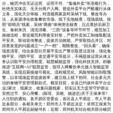
分，峻厉冲击无证运营、证照不符、“鬼魂外卖”等违规行为，
杜绝无实体店、无天分商户入网。督促外卖平台严酷履行从体
义务，强化天分审核，对违规商家及时采纳下线、整改等办
法，从泉源净化收集餐饮市场。线下实地核查，现场底线。按
照“前哨员”线索，采纳“两曲”体例突击核查，沉点查抄后厨卫
生、食材来历、清洗消毒、“三防”设备等环节环节，规范加工
操做流程，督促规范利用食安封签，严把外卖加工制做取配送
平安关。联动宣传整改，提拔共治效能。严管取指点并沉，对
排查发觉的问题成立“一户一档”，期限整改、“回头看”，确保
现患清零。结合多部分开展平安出产警示取普法宣传，强化食
物平安、消防平安、道交通平安等提示，不竭提拔运营从体义
务认识取平安办理程度。聪慧赋能监管，强化科技支持。积极
推进“互联网+AI”聪慧监管，指导入网餐饮单元接入智能监管
系统，实现后厨操做可视化、流程规范化、风险智能识别取预
警，以非现场监管提拔效率，建立线上线下协同、社会多元共
治的食物平安管理新款式。截至目前，全县已约谈外卖平台企
业2家次，线家次，收集问题线家，切实以无力监管守护群众
安然过节、安心用餐。(陈瑶、吴晓、姚进忠)关于王保来等7
人任职的通知。各开辟区管委会，各区县人平易近，市人平易
近各部分，各相关单元！郑州市人平易近决定！录用王保来为
郑州市人平易近副秘书长；近期，郑州机关结合相关部分峻厉