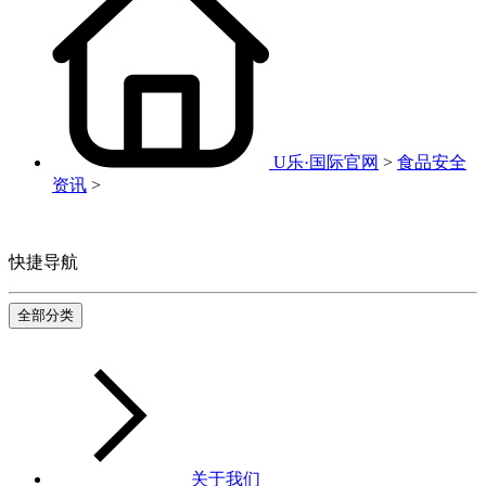
U乐·国际官网
>
食品安全
资讯
>
快捷导航
全部分类
关于我们