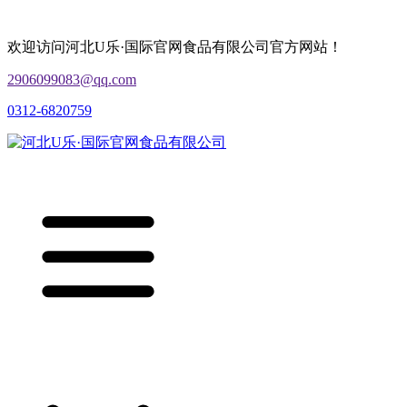
欢迎访问河北U乐·国际官网食品有限公司官方网站！
2906099083@qq.com
0312-6820759