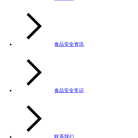
食品安全资讯
食品安全常识
联系我们