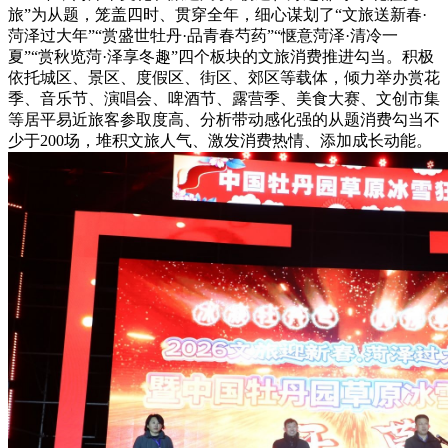
旅”为从题，笼盖四时、贯穿全年，细心谋划了“文旅送新春·
菏泽过大年”“赏盛世牡丹·品青春芍药”“惬意菏泽·清冷一
夏”“赏秋览菏·泽享冬趣”四个板块的文旅消费推进勾当。积极
依托城区、景区、度假区、街区、郊区等载体，倾力举办赏花
季、音乐节、演唱会、啤酒节、露营季、美食大赛、文创市集
等居平易近旅客参取度高、分析带动感化强的从题消费勾当不
少于200场，堆积文旅人气、激发消费热情、添加成长动能。