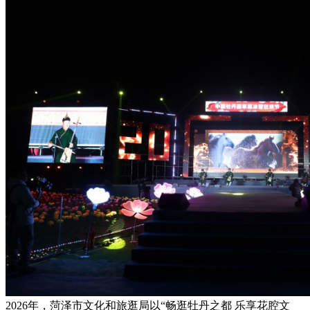
2026年，菏泽市文化和旅逛局以“畅逛牡丹之都 乐享花腔文