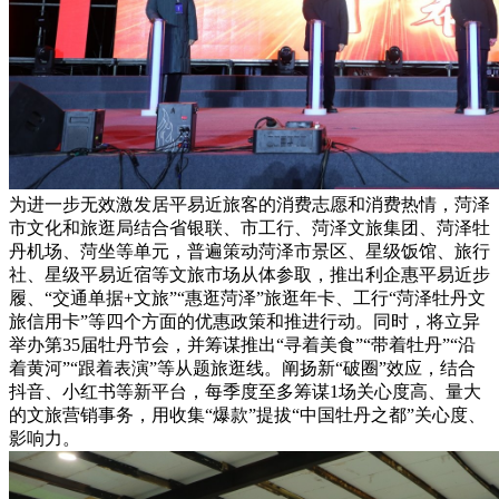
为进一步无效激发居平易近旅客的消费志愿和消费热情，菏泽
市文化和旅逛局结合省银联、市工行、菏泽文旅集团、菏泽牡
丹机场、菏坐等单元，普遍策动菏泽市景区、星级饭馆、旅行
社、星级平易近宿等文旅市场从体参取，推出利企惠平易近步
履、“交通单据+文旅”“惠逛菏泽”旅逛年卡、工行“菏泽牡丹文
旅信用卡”等四个方面的优惠政策和推进行动。同时，将立异
举办第35届牡丹节会，并筹谋推出“寻着美食”“带着牡丹”“沿
着黄河”“跟着表演”等从题旅逛线。阐扬新“破圈”效应，结合
抖音、小红书等新平台，每季度至多筹谋1场关心度高、量大
的文旅营销事务，用收集“爆款”提拔“中国牡丹之都”关心度、
影响力。