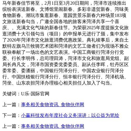
马年新春佳节将至，2月1日至3月20日期间，菏泽市连续推出
缤纷表演送新春、文博馆里闹新春、多彩非遗贺新春、菏味美
食物新春、潮玩市集逛新春、逛园赏景乐新春六种场景183项
文旅送新春勾当，广邀全国各地的旅客来菏泽共享一个喜
庆、、充满文化气味的新春佳节。为荣获2025年度提振文化旅
逛消费十大引领勾当（项目）的申报单元进行了颁，集中发布
了2026年菏泽市文化旅逛消费优惠政策。典礼竣事后，来自土
默特左旗乌兰牧骑艺术团和菏泽的文艺工做者们为现场不雅众
联袂奉献了一场出色的文艺表演。中国工商银行菏泽分行党
委、行长李明伟，总司理田涛，菏泽市文化和旅逛局党组、副
局长冉凡文，菏泽市国资委党委委员、副从任李晖，牡丹区区
委常委、委潘丽，中国银行菏泽分行、中国农业银行菏泽分
行、中国扶植银行菏泽分行、恒丰银行菏泽分行、菏泽机场、
菏坐、山东农担菏泽办理核心相关担任人加入了勾当。
关键词：U乐·国际官网
上一篇：
事务相关食物资讯_食物伙伴网
下一篇：
小赢科技发布年度社会义务演讲：以公益为笔绘
上一篇：
事务相关食物资讯_食物伙伴网