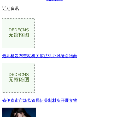
近期资讯
最高检发布查察机关依法惩办风险食物药
省伊春市市场监管局伊美制材所开展食物