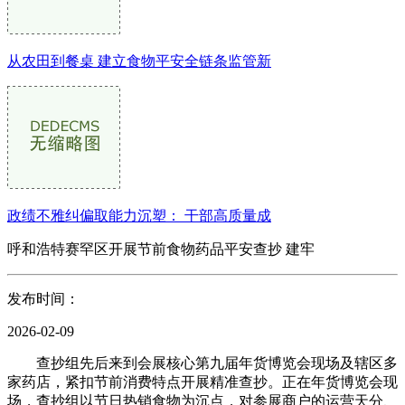
从农田到餐桌 建立食物平安全链条监管新
政绩不雅纠偏取能力沉塑： 干部高质量成
呼和浩特赛罕区开展节前食物药品平安查抄 建牢
发布时间：
2026-02-09
查抄组先后来到会展核心第九届年货博览会现场及辖区多
家药店，紧扣节前消费特点开展精准查抄。正在年货博览会现
场，查抄组以节日热销食物为沉点，对参展商户的运营天分、