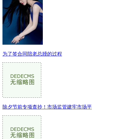
为了签合同陪老总腄的过程
除夕节前专项查抄！市场监管建牢市场平