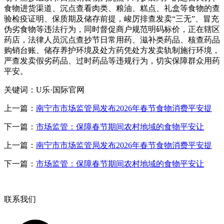
食物进货渠道、沉点查看肉类、粮油、糕点、礼盒等食物的查
验检疫证明、保质期及储存前提，峻厉排查发卖“三无”、冒充
伪劣食物等违法行为，同时督促商户规范明码标价，正在辖区
药店，法律人员沉点查抄节日常用药、滋补类药品、核查药品
购销台账、储存养护环境及处方药凭处方发卖轨制施行环境，
严查发卖假劣药品、过时药品等违规行为，切实保障群众用药
平安。
关键词：U乐·国际官网
上一篇：
南宁市市场监管局发布2026年春节食物消费平安提
下一篇：
市场监管：保障春节期间农村地域的食物平安让
上一篇：
南宁市市场监管局发布2026年春节食物消费平安提
下一篇：
市场监管：保障春节期间农村地域的食物平安让
联系我们