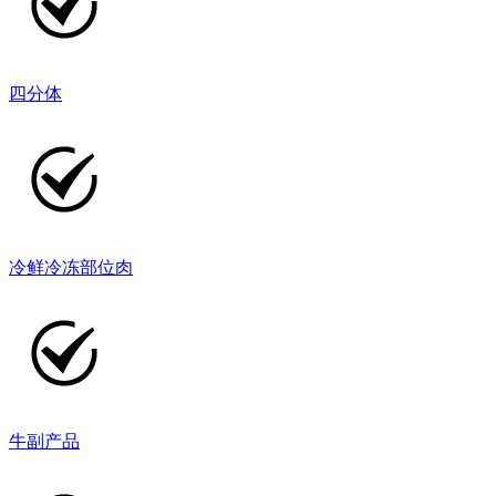
四分体
冷鲜冷冻部位肉
牛副产品