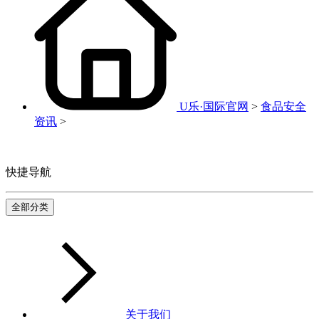
U乐·国际官网
>
食品安全
资讯
>
快捷导航
全部分类
关于我们