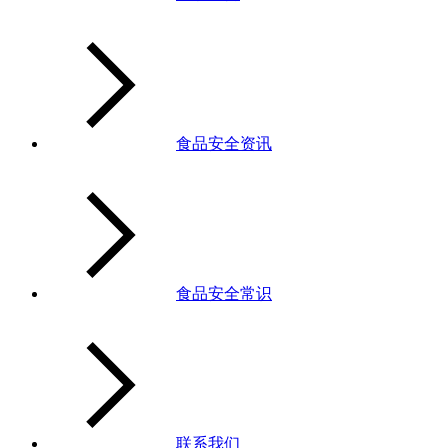
食品安全资讯
食品安全常识
联系我们