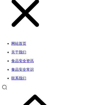
网站首页
关于我们
食品安全资讯
食品安全常识
联系我们