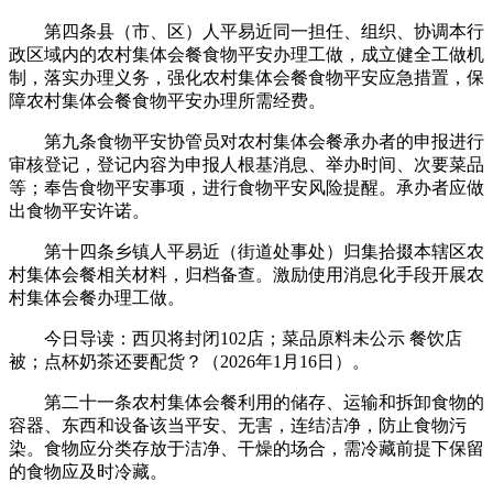
第四条县（市、区）人平易近同一担任、组织、协调本行
政区域内的农村集体会餐食物平安办理工做，成立健全工做机
制，落实办理义务，强化农村集体会餐食物平安应急措置，保
障农村集体会餐食物平安办理所需经费。
第九条食物平安协管员对农村集体会餐承办者的申报进行
审核登记，登记内容为申报人根基消息、举办时间、次要菜品
等；奉告食物平安事项，进行食物平安风险提醒。承办者应做
出食物平安许诺。
第十四条乡镇人平易近（街道处事处）归集拾掇本辖区农
村集体会餐相关材料，归档备查。激励使用消息化手段开展农
村集体会餐办理工做。
今日导读：西贝将封闭102店；菜品原料未公示 餐饮店
被；点杯奶茶还要配货？（2026年1月16日）。
第二十一条农村集体会餐利用的储存、运输和拆卸食物的
容器、东西和设备该当平安、无害，连结洁净，防止食物污
染。食物应分类存放于洁净、干燥的场合，需冷藏前提下保留
的食物应及时冷藏。