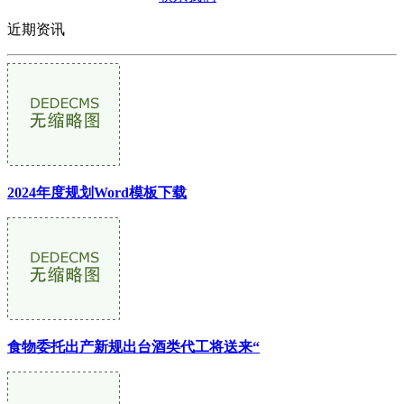
近期资讯
2024年度规划Word模板下载
食物委托出产新规出台酒类代工将送来“