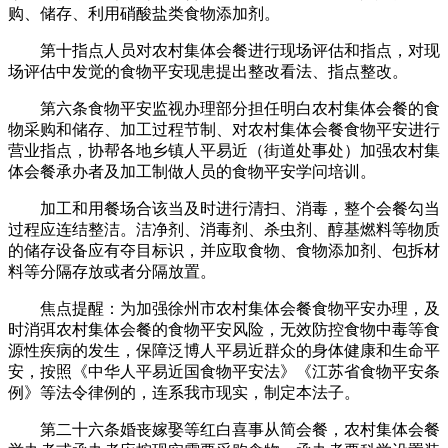
购、储存、利用硝酸盐类食物添加剂。
第十指点人员对农村集体会餐进行现场评估和指点，对现
场评估中发觉的食物平安现患提出整改看法、指点整改。
第六条食物平安监视办理部分担任明白农村集体会餐的食
物采购和储存、加工过程节制、对农村集体会餐食物平安进行
营业指点，协帮各地乡镇人平易近（街道处事处）加强农村集
体会餐承办者及加工制做人员的食物平安学问培训。
加工和用餐场合该当及时进行清扫、消毒，整个会餐勾当
过程应连结整洁。洁净剂、消毒剂、杀虫剂、醇基燃料等物质
的储存设备应有夺目标识，并应取食物、食物添加剂、包拆材
料等分隔存放或者分隔放置。
焦点提醒：为加强徐州市农村集体会餐食物平安办理，及
时消弭农村集体会餐的食物平安风险，无效防控食物中毒等食
源性疾病的发生，保障泛博人平易近群众的身体健康和生命平
安，按照《中华人平易近国食物平安法》《江苏省食物平安条
例》等法令律例的，连系我市现实，制定本法子。
第二十六条婚丧嫁娶等红白喜事从简会餐，农村集体会餐