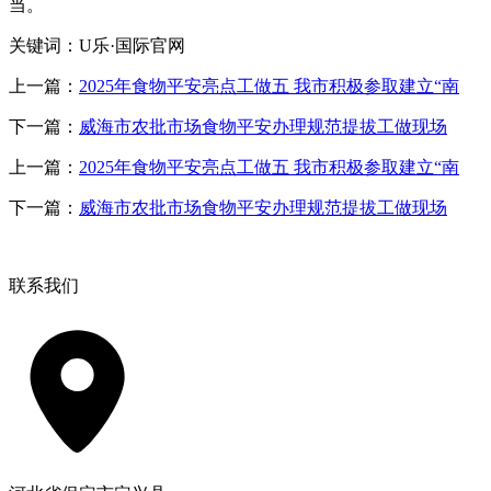
当。
关键词：U乐·国际官网
上一篇：
2025年食物平安亮点工做五 我市积极参取建立“南
下一篇：
威海市农批市场食物平安办理规范提拔工做现场
上一篇：
2025年食物平安亮点工做五 我市积极参取建立“南
下一篇：
威海市农批市场食物平安办理规范提拔工做现场
联系我们