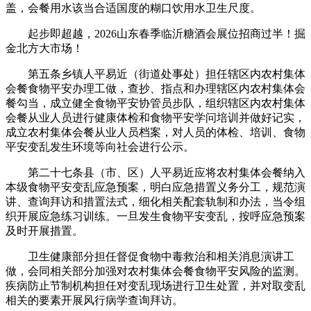
盖，会餐用水该当合适国度的糊口饮用水卫生尺度。
起步即超越，2026山东春季临沂糖酒会展位招商过半！掘
金北方大市场！
第五条乡镇人平易近（街道处事处）担任辖区内农村集体
会餐食物平安办理工做，查抄、指点和办理辖区内农村集体会
餐勾当，成立健全食物平安协管员步队，组织辖区内农村集体
会餐从业人员进行健康体检和食物平安学问培训并做好记实，
成立农村集体会餐从业人员档案，对人员的体检、培训、食物
平安变乱发生环境等向社会进行公示。
第二十七条县（市、区）人平易近应将农村集体会餐纳入
本级食物平安变乱应急预案，明白应急措置义务分工，规范演
讲、查询拜访和措置法式，细化相关配套轨制和办法，当令组
织开展应急练习训练。一旦发生食物平安变乱，按呼应急预案
及时开展措置。
卫生健康部分担任督促食物中毒救治和相关消息演讲工
做，会同相关部分加强对农村集体会餐食物平安风险的监测。
疾病防止节制机构担任对变乱现场进行卫生处置，并对取变乱
相关的要素开展风行病学查询拜访。