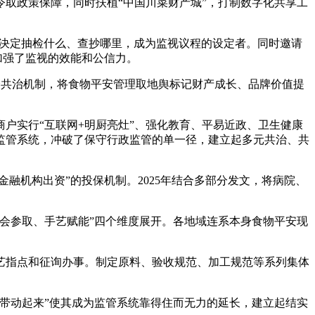
取政策保障，同时扶植“中国川菜财产城”，打制数字化共享工
间接决定抽检什么、查抄哪里，成为监视议程的设定者。同时邀请
加强了监视的效能和公信力。
会共治机制，将食物平安管理取地舆标记财产成长、品牌价值提
实行“互联网+明厨亮灶”、强化教育、平易近政、卫生健康
监管系统，冲破了保守行政监管的单一径，建立起多元共治、共
机构出资”的投保机制。2025年结合多部分发文，将病院、
会参取、手艺赋能”四个维度展开。各地域连系本身食物平安现
指点和征询办事。制定原料、验收规范、加工规范等系列集体
带动起来”使其成为监管系统靠得住而无力的延长，建立起结实