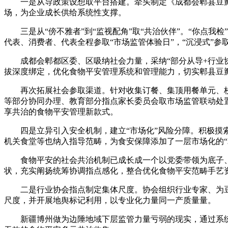
一是从导政策设想取平台搭建。牵头制定《成都会郫县豆瓣财
场，为企业成长供给系统性支撑。
三是从“傍不雅者”到“监视配角”取“共治伙伴”。“你点我
代表、消费者、代表全程参取“市场监管体验日”，“沉浸式”
成都会郫都区委、区吸纳社会力量，采纳“部分从导+行业协
拔深度绑定，优化食物平安管理系统和管理能力，切实郫县豆
再次拓展社会参取渠道。针对收集订餐、集顶用餐单元、校园
等部分协同办理、教育部分指点家长委员会取市场监管联动处
享共治的食物平安管理新款式。
四是立异引入安全机制，建立“市场化”风险分障。积极摸索推
机关食堂等也纳入指导范畴，为食安保障添加了一层市场化的“
食物平安的社会共治机制已成长成一个以党委带领为底子、多
状，充实阐扬统筹协调指点感化，整合优化食物平安范畴手艺
二是行业协会指点制定集体尺度。协会组织行业专家、为豆
尺度，并开展地舆标记利用，以专业化力量同一产质量量。
新疆博州做为边陲地域下层监管力量亏弱的现实，通过系统化