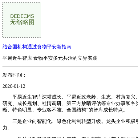
结合国机构通过食物平安新指南
平易近生智库 食物平安多元共治的立异实践
发布时间：
2026-01-12
平易近生智库深耕成长、平易近政老龄、生态、村落复兴、
研究、成长规划、社情调研、第三方放哨评估等专业办事和各类
晰、特色明显、专业客不雅、全国结构”的智库成长特点。
三是企业向智能化、绿色化制制转型升级。龙头企业积极引入
力。